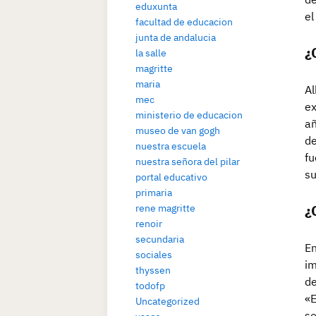
eduxunta
el
facultad de educacion
junta de andalucia
¿
la salle
magritte
maria
Al
mec
ex
ministerio de educacion
añ
museo de van gogh
de
nuestra escuela
fu
nuestra señora del pilar
su
portal educativo
primaria
¿
rene magritte
renoir
secundaria
En
sociales
im
thyssen
de
todofp
«E
Uncategorized
so