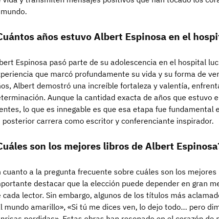
 mundo.
Cuántos años estuvo Albert Espinosa en el hospi
bert Espinosa pasó parte de su adolescencia en el hospital lu
periencia que marcó profundamente su vida y su forma de ver 
os, Albert demostró una increíble fortaleza y valentía, enfren
terminación. Aunque la cantidad exacta de años que estuvo en
entes, lo que es innegable es que esa etapa fue fundamental e
 posterior carrera como escritor y conferenciante inspirador.
Cuáles son los mejores libros de Albert Espinosa
 cuanto a la pregunta frecuente sobre cuáles son los mejores l
portante destacar que la elección puede depender en gran me
 cada lector. Sin embargo, algunos de los títulos más aclamad
l mundo amarillo», «Si tú me dices ven, lo dejo todo… pero di
nrisas perdidas». Estas obras han resonado en el corazón de 