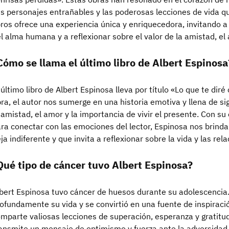
s personajes entrañables y las poderosas lecciones de vida q
bros ofrece una experiencia única y enriquecedora, invitando 
l alma humana y a reflexionar sobre el valor de la amistad, el
Cómo se llama el último libro de Albert Espinosa
 último libro de Albert Espinosa lleva por título «Lo que te dir
ra, el autor nos sumerge en una historia emotiva y llena de s
 amistad, el amor y la importancia de vivir el presente. Con su 
ra conectar con las emociones del lector, Espinosa nos brind
ja indiferente y que invita a reflexionar sobre la vida y las re
Qué tipo de cáncer tuvo Albert Espinosa?
bert Espinosa tuvo cáncer de huesos durante su adolescencia
ofundamente su vida y se convirtió en una fuente de inspiració
mparte valiosas lecciones de superación, esperanza y gratitud.
ansmite un mensaje de optimismo y fuerza ante la adversid