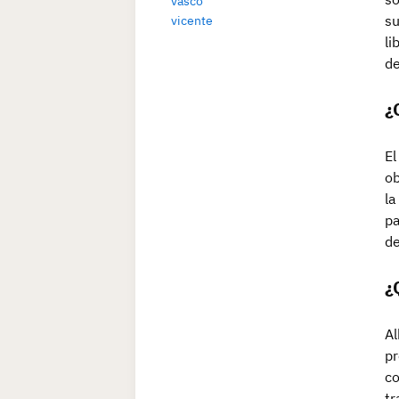
vasco
su
vicente
li
de
¿
El
ob
la
pa
de
¿
Al
pr
co
tr