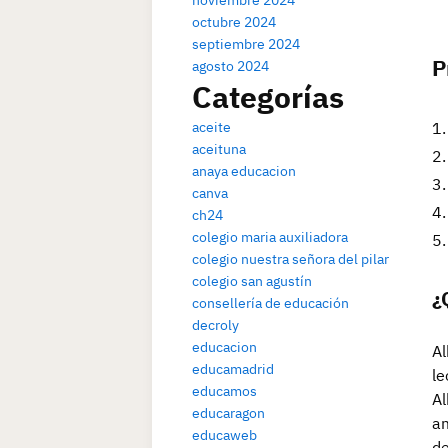
noviembre 2024
octubre 2024
septiembre 2024
P
agosto 2024
Categorías
aceite
aceituna
anaya educacion
canva
ch24
colegio maria auxiliadora
colegio nuestra señora del pilar
colegio san agustín
¿
consellería de educación
decroly
educacion
Al
educamadrid
le
educamos
Al
educaragon
am
educaweb
de