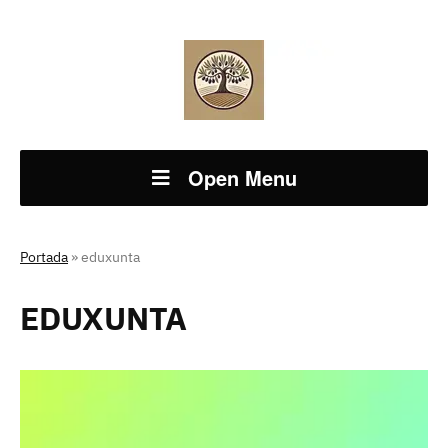
Open Menu
Portada
»
eduxunta
EDUXUNTA