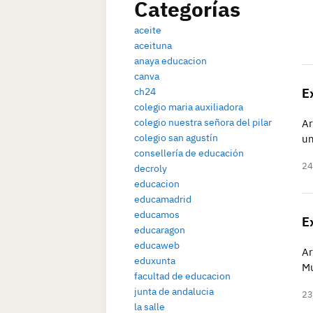
Categorías
aceite
aceituna
anaya educacion
canva
ch24
E
colegio maria auxiliadora
colegio nuestra señora del pilar
Ar
colegio san agustín
un
consellería de educación
24
decroly
educacion
educamadrid
educamos
E
educaragon
educaweb
Ar
eduxunta
Mu
facultad de educacion
junta de andalucia
23
la salle