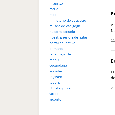
magritte
maria
E
mec
ministerio de educacion
Ar
museo de van gogh
Na
nuestra escuela
nuestra señora del pilar
22
portal educativo
primaria
rene magritte
renoir
E
secundaria
sociales
El
thyssen
de
todofp
21
Uncategorized
vasco
vicente
P