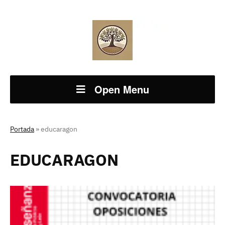
Open Menu
Portada
»
educaragon
EDUCARAGON