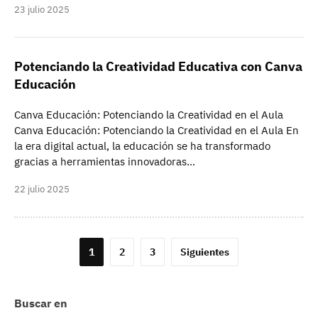
23 julio 2025
Potenciando la Creatividad Educativa con Canva
Educación
Canva Educación: Potenciando la Creatividad en el Aula
Canva Educación: Potenciando la Creatividad en el Aula En
la era digital actual, la educación se ha transformado
gracias a herramientas innovadoras…
22 julio 2025
Paginación
1
2
3
Siguientes
de
entradas
Buscar en