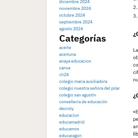
diciembre 2024
noviembre 2024
octubre 2024
septiembre 2024
agosto 2024
¿
Categorías
aceite
La
aceituna
ob
anaya educacion
co
canva
ci
ch24
nu
colegio maria auxiliadora
colegio nuestra señora del pilar
¿
colegio san agustín
consellería de educación
decroly
«E
educacion
pe
educamadrid
an
educamos
li
educaragon