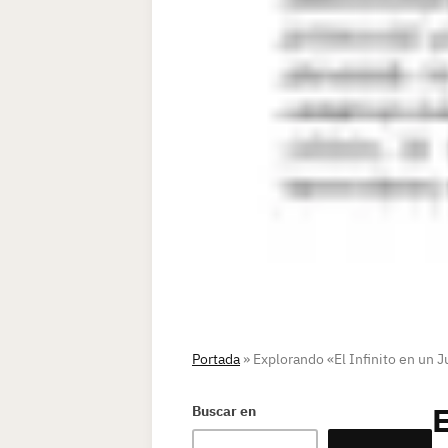
Portada
»
Explorando «El Infinito en un J
E
Buscar en