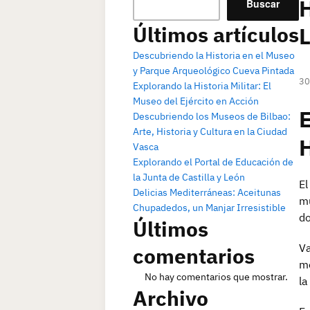
H
Buscar
Últimos artículos
L
Descubriendo la Historia en el Museo
y Parque Arqueológico Cueva Pintada
30
Explorando la Historia Militar: El
Museo del Ejército en Acción
E
Descubriendo los Museos de Bilbao:
Arte, Historia y Cultura en la Ciudad
H
Vasca
Explorando el Portal de Educación de
la Junta de Castilla y León
El
Delicias Mediterráneas: Aceitunas
mu
Chupadedos, un Manjar Irresistible
do
Últimos
Va
comentarios
mo
No hay comentarios que mostrar.
la
Archivo