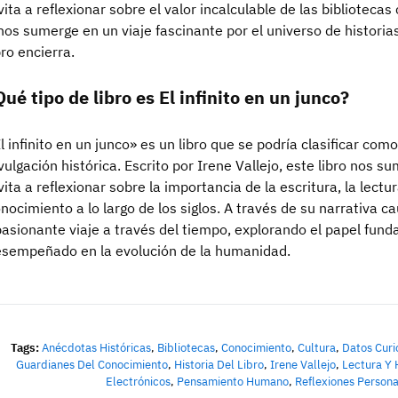
vita a reflexionar sobre el valor incalculable de las bibliotec
nos sumerge en un viaje fascinante por el universo de histori
bro encierra.
Qué tipo de libro es El infinito en un junco?
l infinito en un junco» es un libro que se podría clasificar com
vulgación histórica. Escrito por Irene Vallejo, este libro nos su
vita a reflexionar sobre la importancia de la escritura, la lectu
nocimiento a lo largo de los siglos. A través de su narrativa ca
asionante viaje a través del tiempo, explorando el papel fund
sempeñado en la evolución de la humanidad.
Tags:
Anécdotas Históricas
,
Bibliotecas
,
Conocimiento
,
Cultura
,
Datos Curi
Guardianes Del Conocimiento
,
Historia Del Libro
,
Irene Vallejo
,
Lectura Y 
Electrónicos
,
Pensamiento Humano
,
Reflexiones Persona