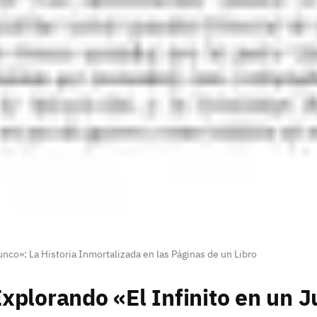
unco»: La Historia Inmortalizada en las Páginas de un Libro
xplorando «El Infinito en un J