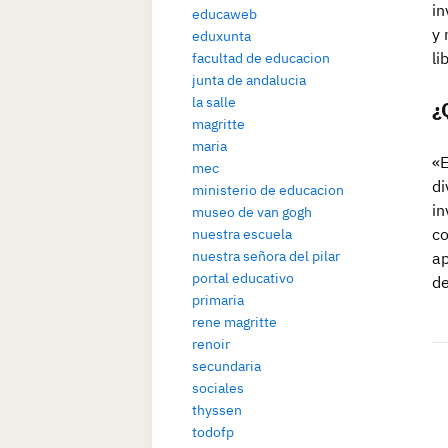
in
educaweb
y 
eduxunta
li
facultad de educacion
junta de andalucia
la salle
¿
magritte
maria
«E
mec
di
ministerio de educacion
in
museo de van gogh
co
nuestra escuela
nuestra señora del pilar
ap
portal educativo
de
primaria
rene magritte
renoir
secundaria
sociales
thyssen
todofp