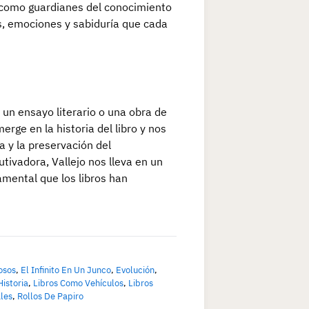
as como guardianes del conocimiento
as, emociones y sabiduría que cada
o un ensayo literario o una obra de
merge en la historia del libro y nos
ra y la preservación del
utivadora, Vallejo nos lleva en un
amental que los libros han
osos
,
El Infinito En Un Junco
,
Evolución
,
Historia
,
Libros Como Vehículos
,
Libros
les
,
Rollos De Papiro