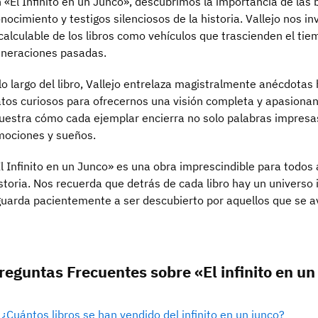
 «El Infinito en un Junco», descubrimos la importancia de las
nocimiento y testigos silenciosos de la historia. Vallejo nos inv
calculable de los libros como vehículos que trascienden el ti
neraciones pasadas.
lo largo del libro, Vallejo entrelaza magistralmente anécdotas 
tos curiosos para ofrecernos una visión completa y apasionan
estra cómo cada ejemplar encierra no solo palabras impresas,
ociones y sueños.
l Infinito en un Junco» es una obra imprescindible para todos 
storia. Nos recuerda que detrás de cada libro hay un universo i
uarda pacientemente a ser descubierto por aquellos que se av
reguntas Frecuentes sobre «El infinito en un
¿Cuántos libros se han vendido del infinito en un junco?