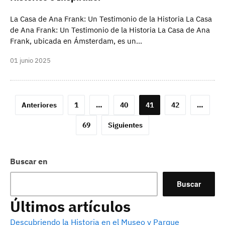
La Casa de Ana Frank: Un Testimonio de la Historia La Casa
de Ana Frank: Un Testimonio de la Historia La Casa de Ana
Frank, ubicada en Ámsterdam, es un…
01 junio 2025
Paginación
Anteriores
1
…
40
41
42
…
de
69
Siguientes
entradas
Buscar en
Buscar
Últimos artículos
Descubriendo la Historia en el Museo y Parque