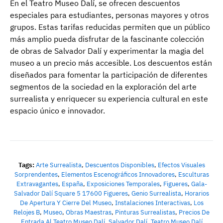
En el Teatro Museo Dalí, se ofrecen descuentos
especiales para estudiantes, personas mayores y otros
grupos. Estas tarifas reducidas permiten que un público
más amplio pueda disfrutar de la fascinante colección
de obras de Salvador Dalí y experimentar la magia del
museo a un precio más accesible. Los descuentos están
diseñados para fomentar la participación de diferentes
segmentos de la sociedad en la exploración del arte
surrealista y enriquecer su experiencia cultural en este
espacio único e innovador.
Tags:
Arte Surrealista
,
Descuentos Disponibles
,
Efectos Visuales
Sorprendentes
,
Elementos Escenográficos Innovadores
,
Esculturas
Extravagantes
,
España
,
Exposiciones Temporales
,
Figueres
,
Gala-
Salvador Dalí Square 5 17600 Figueres
,
Genio Surrealista
,
Horarios
De Apertura Y Cierre Del Museo
,
Instalaciones Interactivas
,
Los
Relojes B
,
Museo
,
Obras Maestras
,
Pinturas Surrealistas
,
Precios De
Entrada Al Teatro Museo Dalí
,
Salvador Dalí
,
Teatro Museo Dalí