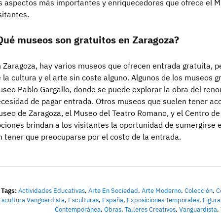
s aspectos más importantes y enriquecedores que ofrece el M
sitantes.
Qué museos son gratuitos en Zaragoza?
 Zaragoza, hay varios museos que ofrecen entrada gratuita, pe
 la cultura y el arte sin coste alguno. Algunos de los museos g
seo Pablo Gargallo, donde se puede explorar la obra del ren
cesidad de pagar entrada. Otros museos que suelen tener acce
seo de Zaragoza, el Museo del Teatro Romano, y el Centro de H
ciones brindan a los visitantes la oportunidad de sumergirse en
n tener que preocuparse por el costo de la entrada.
Tags:
Actividades Educativas
,
Arte En Sociedad
,
Arte Moderno
,
Colección
,
C
Escultura Vanguardista
,
Esculturas
,
España
,
Exposiciones Temporales
,
Figura
Contemporánea
,
Obras
,
Talleres Creativos
,
Vanguardista
,