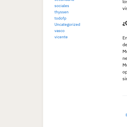
lo
sociales
vi
thyssen
todofp
¿
Uncategorized
vasco
vicente
En
de
Mu
ne
Mu
op
si