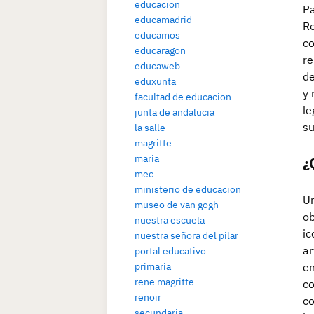
educacion
Pa
educamadrid
Re
educamos
co
educaragon
re
educaweb
de
eduxunta
y 
facultad de educacion
le
junta de andalucia
su
la salle
magritte
maria
¿
mec
ministerio de educacion
Un
museo de van gogh
ob
nuestra escuela
ic
nuestra señora del pilar
ar
portal educativo
en
primaria
rene magritte
co
renoir
co
secundaria