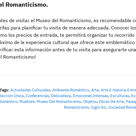
el Romanticismo.
tes de visitar el Museo del Romanticismo, es recomendable co
rifas para planificar tu visita de manera adecuada. Conocer los
mo los precios de entrada, te permitirá organizar tu recorrido 
ximo de la experiencia cultural que ofrece este emblemático
rificar esta información antes de tu visita para asegurarte un
l Romanticismo!
Tags:
Actividades Culturales
,
Ambiente Romántico
,
Arte
,
Arte E Historia Ent
lección Única
,
Conferencias
,
Delicadeza
,
Emociones Intensas
,
Esculturas
,
Ex
Romántico
,
Muebles
,
Museo Del Romanticismo
,
Objetos
,
Obras De Arte
,
Paisa
Romanticismo
,
Siglo Xix
,
Sociedad Romá