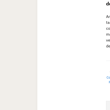
d
An
ta
co
má
ve
de
Co