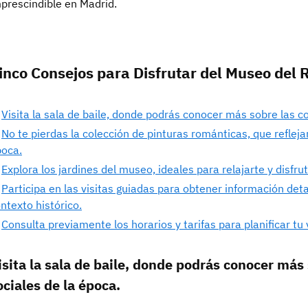
prescindible en Madrid.
inco Consejos para Disfrutar del Museo del
Visita la sala de baile, donde podrás conocer más sobre las c
No te pierdas la colección de pinturas románticas, que reflejan
oca.
Explora los jardines del museo, ideales para relajarte y disfru
Participa en las visitas guiadas para obtener información deta
ntexto histórico.
Consulta previamente los horarios y tarifas para planificar tu
isita la sala de baile, donde podrás conocer más
ociales de la época.