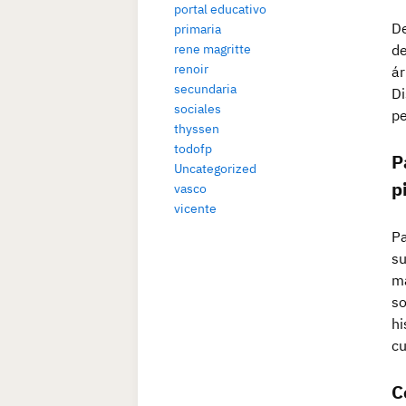
portal educativo
De
primaria
de
rene magritte
renoir
ár
secundaria
Di
sociales
pe
thyssen
todofp
P
Uncategorized
p
vasco
vicente
Pa
su
ma
so
hi
cu
C