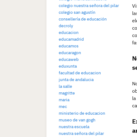
Vi
colegio nuestra señora del pilar
colegio san agustín
la
consellería de educación
el
decroly
co
educacion
co
educamadrid
fa
educamos
educaragon
N
educaweb
s
eduxunta
facultad de educacion
junta de andalucia
No
la salle
ob
magritte
la
maria
ca
mec
ministerio de educacion
E
museo de van gogh
nuestra escuela
a
nuestra señora del pilar