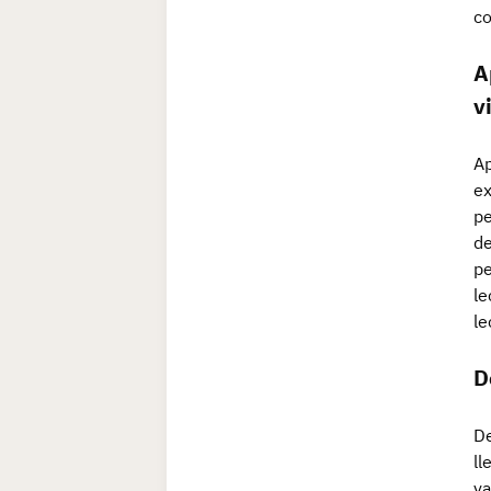
co
A
v
Ap
ex
pe
de
pe
le
le
D
De
ll
va