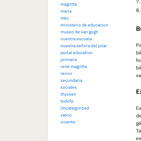
magritte
maria
mec
ministerio de educacion
B
museo de van gogh
nuestra escuela
Pa
nuestra señora del pilar
bi
portal educativo
primaria
fo
rene magritte
bi
renoir
va
secundaria
sociales
E
thyssen
todofp
Ex
Uncategorized
vasco
de
vicente
gé
Ta
ex