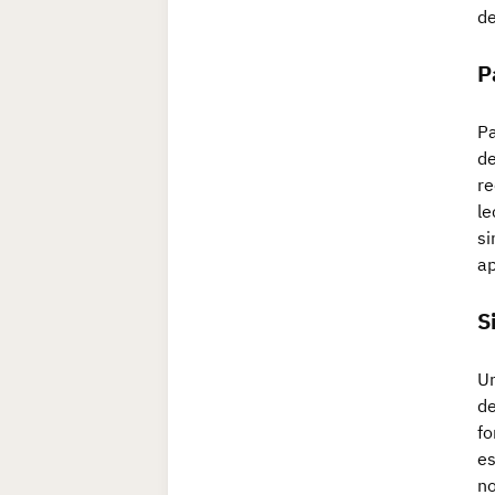
de
P
Pa
de
re
le
si
ap
S
Un
de
fo
es
no