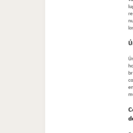
lu
re
nu
lo
Ú
Ún
ho
br
co
en
mu
C
d