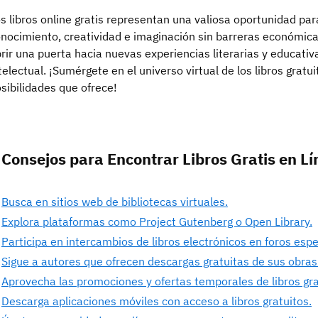
s libros online gratis representan una valiosa oportunidad par
nocimiento, creatividad e imaginación sin barreras económicas
rir una puerta hacia nuevas experiencias literarias y educati
telectual. ¡Sumérgete en el universo virtual de los libros gratuit
sibilidades que ofrece!
 Consejos para Encontrar Libros Gratis en L
Busca en sitios web de bibliotecas virtuales.
Explora plataformas como Project Gutenberg o Open Library.
Participa en intercambios de libros electrónicos en foros espe
Sigue a autores que ofrecen descargas gratuitas de sus obras
Aprovecha las promociones y ofertas temporales de libros grat
Descarga aplicaciones móviles con acceso a libros gratuitos.