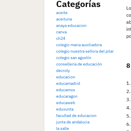
Categorías
Lo
aceite
co
aceituna
ab
anaya educacion
in
canva
po
ch24
colegio maria auxiliadora
colegio nuestra señora del pilar
colegio san agustín
8
consellería de educación
decroly
educacion
educamadrid
educamos
educaragon
educaweb
eduxunta
facultad de educacion
junta de andalucia
la salle