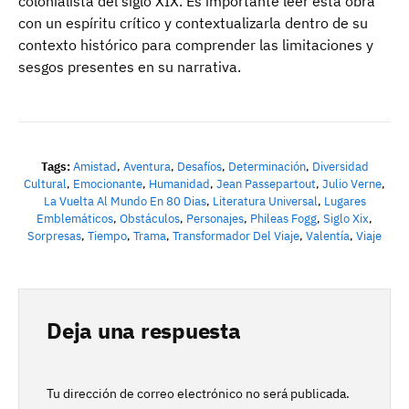
colonialista del siglo XIX. Es importante leer esta obra
con un espíritu crítico y contextualizarla dentro de su
contexto histórico para comprender las limitaciones y
sesgos presentes en su narrativa.
Tags:
Amistad
,
Aventura
,
Desafíos
,
Determinación
,
Diversidad
Cultural
,
Emocionante
,
Humanidad
,
Jean Passepartout
,
Julio Verne
,
La Vuelta Al Mundo En 80 Dias
,
Literatura Universal
,
Lugares
Emblemáticos
,
Obstáculos
,
Personajes
,
Phileas Fogg
,
Siglo Xix
,
Sorpresas
,
Tiempo
,
Trama
,
Transformador Del Viaje
,
Valentía
,
Viaje
Deja una respuesta
Tu dirección de correo electrónico no será publicada.