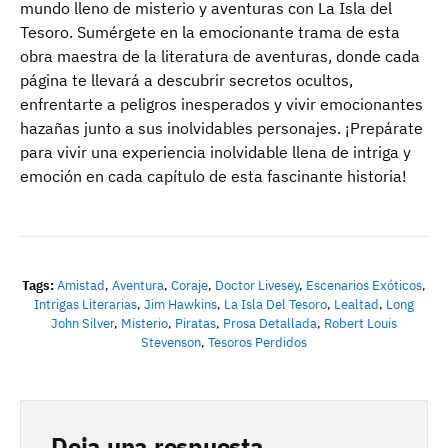
mundo lleno de misterio y aventuras con La Isla del
Tesoro. Sumérgete en la emocionante trama de esta
obra maestra de la literatura de aventuras, donde cada
página te llevará a descubrir secretos ocultos,
enfrentarte a peligros inesperados y vivir emocionantes
hazañas junto a sus inolvidables personajes. ¡Prepárate
para vivir una experiencia inolvidable llena de intriga y
emoción en cada capítulo de esta fascinante historia!
Tags:
Amistad
,
Aventura
,
Coraje
,
Doctor Livesey
,
Escenarios Exóticos
,
Intrigas Literarias
,
Jim Hawkins
,
La Isla Del Tesoro
,
Lealtad
,
Long
John Silver
,
Misterio
,
Piratas
,
Prosa Detallada
,
Robert Louis
Stevenson
,
Tesoros Perdidos
Deja una respuesta