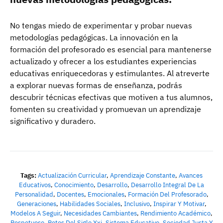
No tengas miedo de experimentar y probar nuevas
metodologías pedagógicas. La innovación en la
formación del profesorado es esencial para mantenerse
actualizado y ofrecer a los estudiantes experiencias
educativas enriquecedoras y estimulantes. Al atreverte
a explorar nuevas formas de enseñanza, podrás
descubrir técnicas efectivas que motiven a tus alumnos,
fomenten su creatividad y promuevan un aprendizaje
significativo y duradero.
Tags:
Actualización Curricular
,
Aprendizaje Constante
,
Avances
Educativos
,
Conocimiento
,
Desarrollo
,
Desarrollo Integral De La
Personalidad
,
Docentes
,
Emocionales
,
Formación Del Profesorado
,
Generaciones
,
Habilidades Sociales
,
Inclusivo
,
Inspirar Y Motivar
,
Modelos A Seguir
,
Necesidades Cambiantes
,
Rendimiento Académico
,
Respetuoso
,
Retos Del Siglo Xxi
,
Sistema Educativo
,
Sociedad Justa Y