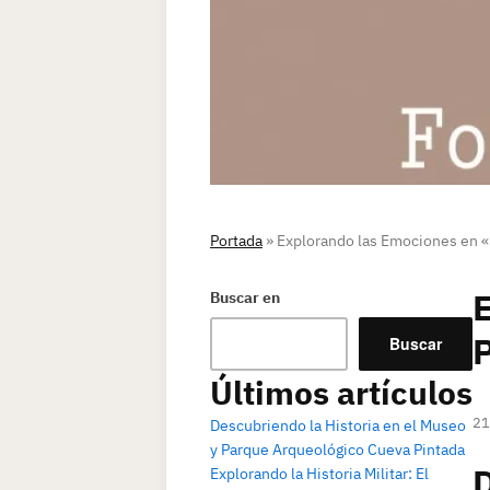
Portada
»
Explorando las Emociones en «F
E
Buscar en
P
Buscar
Últimos artículos
21
Descubriendo la Historia en el Museo
y Parque Arqueológico Cueva Pintada
D
Explorando la Historia Militar: El