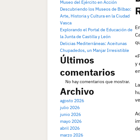
Museo del Ejército en Acción
R
Descubriendo los Museos de Bilbao:
Arte, Historia y Cultura en la Ciudad
Vasca
En
Explorando el Portal de Educación de
Ca
la Junta de Castilla y León
qu
Delicias Mediterráneas: Aceitunas
Chupadedos, un Manjar Irresistible
«F
Últimos
y 
comentarios
em
No hay comentarios que mostrar.
La
Archivo
hu
ve
agosto 2026
julio 2026
Ad
junio 2026
im
mayo 2026
abril 2026
de
marzo 2026