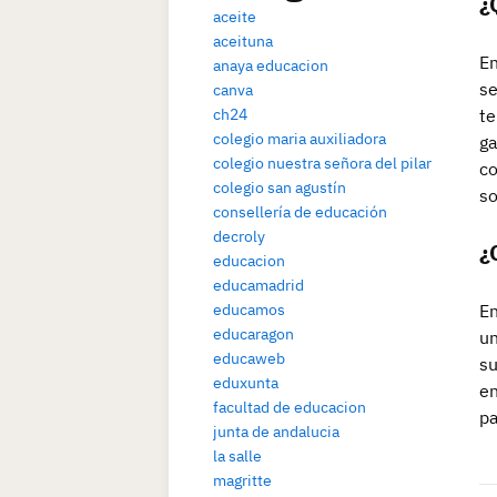
¿
aceite
aceituna
En
anaya educacion
se
canva
te
ch24
colegio maria auxiliadora
ga
colegio nuestra señora del pilar
co
colegio san agustín
so
consellería de educación
decroly
¿
educacion
educamadrid
En
educamos
educaragon
un
educaweb
su
eduxunta
en
facultad de educacion
pa
junta de andalucia
la salle
magritte