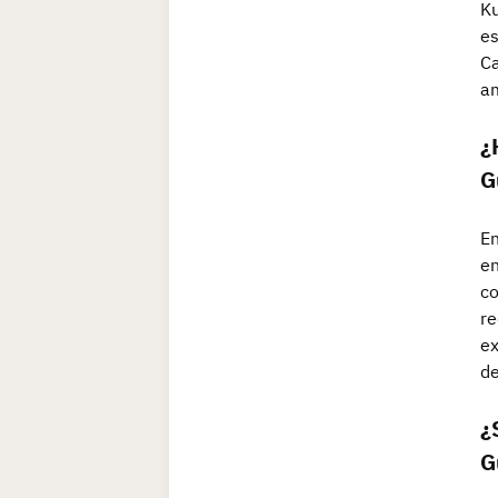
Ku
es
Ca
am
¿
G
En
en
co
re
ex
de
¿
G