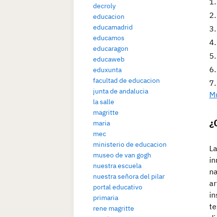
decroly
educacion
educamadrid
educamos
educaragon
educaweb
eduxunta
facultad de educacion
junta de andalucia
M
la salle
magritte
¿
maria
mec
ministerio de educacion
La
museo de van gogh
in
nuestra escuela
na
nuestra señora del pilar
ar
portal educativo
in
primaria
te
rene magritte