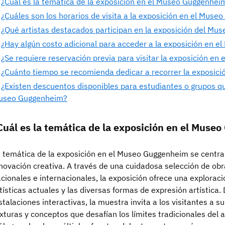
¿Cuál es la temática de la exposición en el Museo Guggenhei
¿Cuáles son los horarios de visita a la exposición en el Mus
¿Qué artistas destacados participan en la exposición del M
¿Hay algún costo adicional para acceder a la exposición en 
¿Se requiere reservación previa para visitar la exposición e
¿Cuánto tiempo se recomienda dedicar a recorrer la exposic
¿Existen descuentos disponibles para estudiantes o grupos qu
useo Guggenheim?
Cuál es la temática de la exposición en el Mus
 temática de la exposición en el Museo Guggenheim se centra
novación creativa. A través de una cuidadosa selección de ob
cionales e internacionales, la exposición ofrece una explorac
tísticas actuales y las diversas formas de expresión artística
stalaciones interactivas, la muestra invita a los visitantes a
xturas y conceptos que desafían los límites tradicionales del a