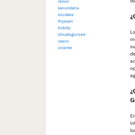
di
renoir
secundaria
sociales
¿
thyssen
todofp
Lo
Uncategorized
mu
vasco
su
vicente
de
ac
op
a
¿
G
En
in
lo