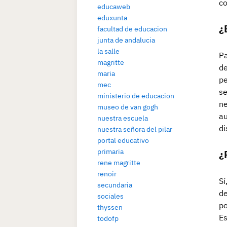
co
educaweb
eduxunta
¿
facultad de educacion
junta de andalucia
la salle
Pa
magritte
de
maria
pe
mec
se
ministerio de educacion
ne
museo de van gogh
au
nuestra escuela
di
nuestra señora del pilar
portal educativo
primaria
¿
rene magritte
renoir
Sí
secundaria
de
sociales
po
thyssen
Es
todofp