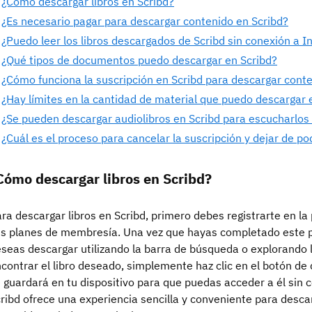
¿Cómo descargar libros en Scribd?
¿Es necesario pagar para descargar contenido en Scribd?
¿Puedo leer los libros descargados de Scribd sin conexión a I
¿Qué tipos de documentos puedo descargar en Scribd?
¿Cómo funciona la suscripción en Scribd para descargar cont
¿Hay límites en la cantidad de material que puedo descargar 
¿Se pueden descargar audiolibros en Scribd para escucharlos 
¿Cuál es el proceso para cancelar la suscripción y dejar de p
Cómo descargar libros en Scribd?
ra descargar libros en Scribd, primero debes registrarte en la
s planes de membresía. Una vez que hayas completado este pa
seas descargar utilizando la barra de búsqueda o explorando l
contrar el libro deseado, simplemente haz clic en el botón de 
 guardará en tu dispositivo para que puedas acceder a él sin c
ribd ofrece una experiencia sencilla y conveniente para descarg