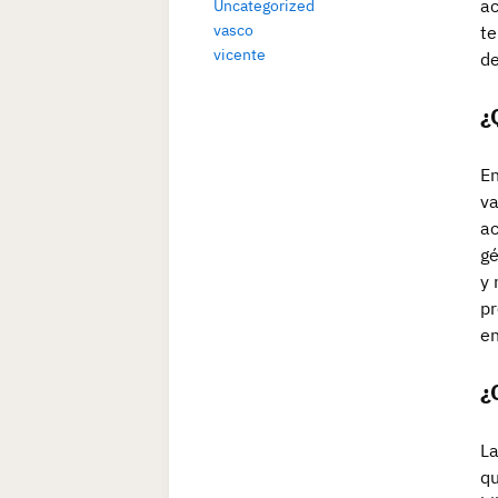
ac
Uncategorized
vasco
te
vicente
de
¿
En
va
ac
gé
y 
pr
en
¿
La
qu