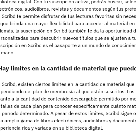
blioteca digital. Con tu suscripción activa, podrás buscar, sele
ectrónicos, audiolibros, revistas y documentos según tus pref
 Scribd te permite disfrutar de tus lecturas favoritas sin nece
 que brinda una mayor flexibilidad para acceder al material e
emás, la suscripción en Scribd también te da la oportunidad 
rsonalizadas para descubrir nuevos títulos que se ajusten a t
scripción en Scribd es el pasaporte a un mundo de conocimien
 mano.
Hay límites en la cantidad de material que pued
 Scribd, existen ciertos límites en la cantidad de material qu
pendiendo del plan de membresía al que estén suscritos. Los
anto a la cantidad de contenido descargable permitido por me
talles de cada plan para conocer específicamente cuánto mat
 período determinado. A pesar de estos límites, Scribd sigue 
a amplia gama de libros electrónicos, audiolibros y documento
periencia rica y variada en su biblioteca digital.