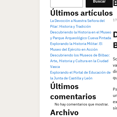
B
Buscar
Últimos artículos
17
La Devoción a Nuestra Señora del
Pilar: Historia y Tradición
D
Descubriendo la Historia en el Museo
y Parque Arqueológico Cueva Pintada
B
Explorando la Historia Militar: El
Museo del Ejército en Acción
Descubriendo los Museos de Bilbao:
Sc
Arte, Historia y Cultura en la Ciudad
va
Vasca
di
Explorando el Portal de Educación de
qu
la Junta de Castilla y León
Últimos
Pa
comentarios
un
ex
No hay comentarios que mostrar.
si
Archivo