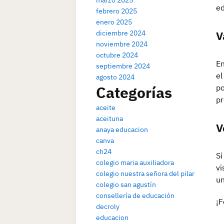
marzo 2025
ed
febrero 2025
enero 2025
V
diciembre 2024
noviembre 2024
octubre 2024
En
septiembre 2024
el
agosto 2024
Categorías
po
pr
aceite
aceituna
V
anaya educacion
canva
ch24
Si
colegio maria auxiliadora
vi
colegio nuestra señora del pilar
un
colegio san agustín
consellería de educación
¡F
decroly
educacion