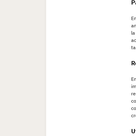
P
En
an
la
ac
ta
R
En
im
re
co
co
cr
U