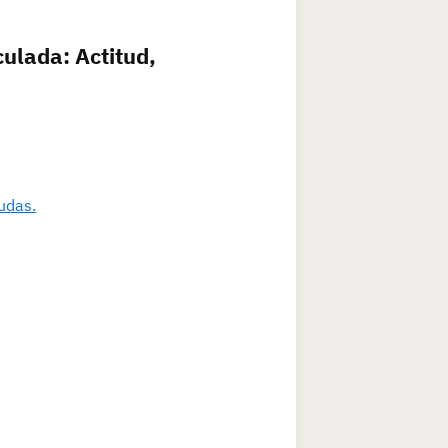
culada: Actitud,
dudas.