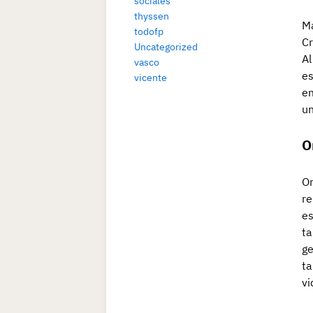
sociales
thyssen
Ma
todofp
Cr
Uncategorized
Al
vasco
es
vicente
em
un
O
Or
re
es
ta
ge
ta
vi