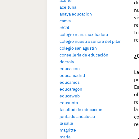
aceite
de
aceituna
nu
anaya educacion
vi
canva
re
ch24
tu
colegio maria auxiliadora
re
colegio nuestra señora del pilar
colegio san agustín
¿
consellería de educación
decroly
educacion
La
educamadrid
pr
educamos
Es
educaragon
of
educaweb
re
eduxunta
la
facultad de educacion
junta de andalucia
co
la salle
re
magritte
maria