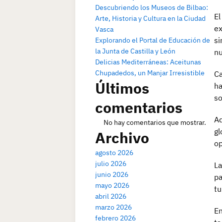
Descubriendo los Museos de Bilbao:
El
Arte, Historia y Cultura en la Ciudad
ex
Vasca
si
Explorando el Portal de Educación de
la Junta de Castilla y León
nu
Delicias Mediterráneas: Aceitunas
Chupadedos, un Manjar Irresistible
Ca
Últimos
ha
so
comentarios
Ad
No hay comentarios que mostrar.
gl
Archivo
op
agosto 2026
julio 2026
La
junio 2026
pa
mayo 2026
tu
abril 2026
marzo 2026
En
febrero 2026