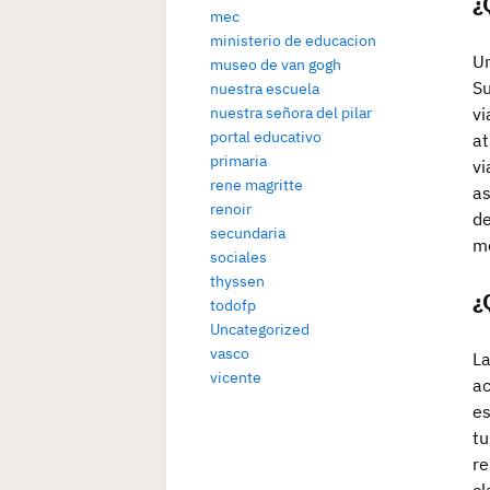
¿
mec
ministerio de educacion
Un
museo de van gogh
Su
nuestra escuela
nuestra señora del pilar
vi
portal educativo
at
primaria
vi
rene magritte
as
renoir
de
secundaria
me
sociales
thyssen
¿
todofp
Uncategorized
vasco
La
vicente
ac
es
tu
re