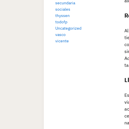
al
secundaria
sociales
R
thyssen
todofp
Uncategorized
Al
vasco
ti
vicente
co
si
Ad
ta
L
Es
vi
ac
ce
na