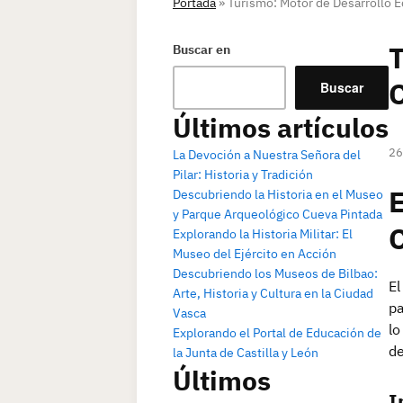
Portada
»
Turismo: Motor de Desarrollo E
T
Buscar en
C
Buscar
Últimos artículos
26
La Devoción a Nuestra Señora del
Pilar: Historia y Tradición
E
Descubriendo la Historia en el Museo
y Parque Arqueológico Cueva Pintada
C
Explorando la Historia Militar: El
Museo del Ejército en Acción
Descubriendo los Museos de Bilbao:
El
Arte, Historia y Cultura en la Ciudad
pa
Vasca
lo
Explorando el Portal de Educación de
de
la Junta de Castilla y León
Últimos
I