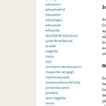
educacion
I
educamadrid
educamos
An
educaragon
Co
educaweb
eduxunta
ay
facultad de educacion
si
junta de andalucia
la
la salle
av
magritte
vi
maria
mec
R
ministerio de educacion
museo de van gogh
nuestra escuela
Es
nuestra señora del pilar
ha
portal educativo
ta
primaria
de
rene magritte
pl
renoir