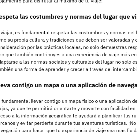
ojamiento para disfrutar al máximo de tu viaje!
espeta las costumbres y normas del lugar que vi
 viajar, es fundamental respetar las costumbres y normas del l
ene su propia cultura y tradiciones que deben ser valoradas y
nsideración por las prácticas locales, no solo demuestras res
no que también contribuyes a una experiencia de viaje más enr
aptarse a las normas sociales y culturales del lugar no solo e
mbién una forma de aprender y crecer a través del intercambio
leva contigo un mapa o una aplicación de navega
 fundamental llevar contigo un mapa físico o una aplicación d
ajas, ya que te permitirá orientarte y moverte con facilidad e
ceso a la información geográfica te ayudará a planificar tus ru
rcanos y evitar perderte durante tus aventuras turísticas. ¡No
vegación para hacer que tu experiencia de viaje sea más fluid