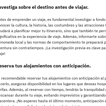
nvestiga sobre el destino antes de viajar.
tes de emprender un viaje, es fundamental investigar a fondo s
nocer la cultura, la historia, las costumbres y las atracciones t
udará a planificar mejor tu itinerario, sino que también te p
gnificativa en la experiencia de viaje. Además, informarte sob
 moneda local y las normas de comportamiento te preparará p
entura sin contratiempos. ¡La investigación previa es clave p
aje!
eserva tus alojamientos con anticipación.
 recomendable reservar tus alojamientos con anticipación al pl
cerlo, aseguras disponibilidad en los lugares que deseas hos
rifas. Además, al reservar con tiempo, tendrás la tranquilidad
scansar durante tu viaje, evitando imprevistos y garantizand
acentera. ¡No esperes hasta el último momento, anticipación es