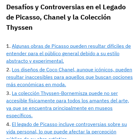
Desafíos y Controversias en el Legado
de Picasso, Chanel y la Colección
Thyssen
Algunas obras de Picasso pueden resultar difíciles de
entender para el público general debido a su estilo
abstracto y experimental.
Los diseños de Coco Chanel, aunque icónicos, pueden
resultar inaccesibles para aquellos que buscan opciones
más económicas en moda.
La colección Thyssen-Bornemisza puede no ser
accesible físicamente para todos los amantes del arte,
ya que se encuentra principalmente en museos
específicos.
El legado de Picasso incluye controversias sobre su
vida personal, lo que puede afectar la percepción
pública de su obra artística.