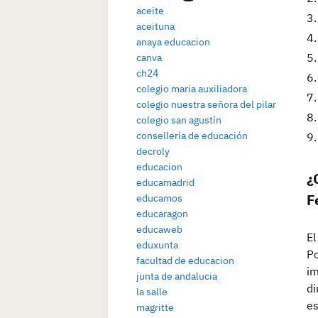
aceite
aceituna
anaya educacion
canva
ch24
colegio maria auxiliadora
colegio nuestra señora del pilar
colegio san agustín
consellería de educación
decroly
educacion
¿
educamadrid
F
educamos
educaragon
educaweb
El
eduxunta
Po
facultad de educacion
im
junta de andalucia
di
la salle
es
magritte