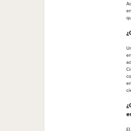
Ad
en
qu
¿
Un
en
ad
Ci
co
en
ci
¿
e
El