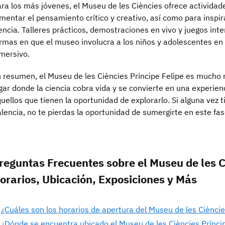
ra los más jóvenes, el Museu de les Ciències ofrece activida
mentar el pensamiento crítico y creativo, así como para inspir
encia. Talleres prácticos, demostraciones en vivo y juegos inte
rmas en que el museo involucra a los niños y adolescentes en 
mersivo.
 resumen, el Museu de les Ciències Príncipe Felipe es mucho
gar donde la ciencia cobra vida y se convierte en una experi
uellos que tienen la oportunidad de explorarlo. Si alguna vez t
lencia, no te pierdas la oportunidad de sumergirte en este fas
reguntas Frecuentes sobre el Museu de les Ci
orarios, Ubicación, Exposiciones y Más
¿Cuáles son los horarios de apertura del Museu de les Cièncie
¿Dónde se encuentra ubicado el Museu de les Ciències Prínci