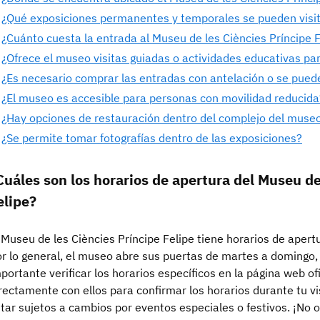
¿Qué exposiciones permanentes y temporales se pueden visi
¿Cuánto cuesta la entrada al Museu de les Ciències Príncipe 
¿Ofrece el museo visitas guiadas o actividades educativas pa
¿Es necesario comprar las entradas con antelación o se puede
¿El museo es accesible para personas con movilidad reducida
¿Hay opciones de restauración dentro del complejo del muse
¿Se permite tomar fotografías dentro de las exposiciones?
Cuáles son los horarios de apertura del Museu de
elipe?
 Museu de les Ciències Príncipe Felipe tiene horarios de aper
r lo general, el museo abre sus puertas de martes a domingo,
portante verificar los horarios específicos en la página web of
rectamente con ellos para confirmar los horarios durante tu vi
tar sujetos a cambios por eventos especiales o festivos. ¡No 