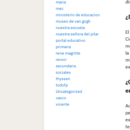
di
maria
mec
ministerio de educacion
¿
museo de van gogh
nuestra escuela
El
nuestra señora del pilar
Ci
portal educativo
mo
primaria
la
rene magritte
mu
renoir
secundaria
ex
sociales
thyssen
¿
todofp
e
Uncategorized
vasco
vicente
Ac
pe
ex
te