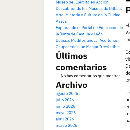
Museo del Ejército en Acción
P
Descubriendo los Museos de Bilbao:
Arte, Historia y Cultura en la Ciudad
Vasca
El
Explorando el Portal de Educación de
Va
la Junta de Castilla y León
in
Delicias Mediterráneas: Aceitunas
Chupadedos, un Manjar Irresistible
Co
Últimos
vi
comentarios
De
de
No hay comentarios que mostrar.
lo
Archivo
Un
agosto 2026
pr
julio 2026
junio 2026
em
mayo 2026
re
abril 2026
ha
marzo 2026