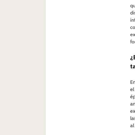
qu
di
in
co
ex
fo
¿
t
En
el
ép
an
ex
la
al