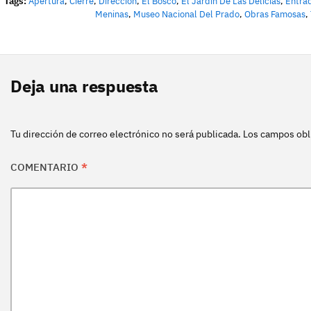
Tags:
Apertura
,
Cierre
,
Dirección
,
El Bosco
,
El Jardín De Las Delicias
,
Entra
Meninas
,
Museo Nacional Del Prado
,
Obras Famosas
,
Deja una respuesta
Tu dirección de correo electrónico no será publicada.
Los campos obl
COMENTARIO
*