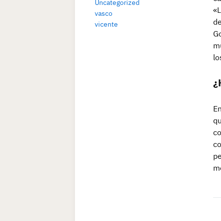
Uncategorized
«L
vasco
de
vicente
Go
mu
lo
¿
En
qu
co
co
pe
me