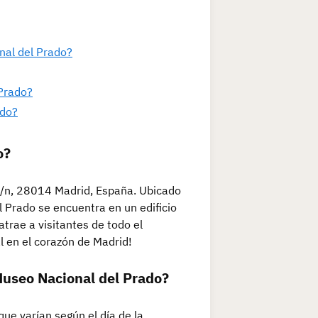
nal del Prado?
Prado?
ado?
o?
 s/n, 28014 Madrid, España. Ubicado
 Prado se encuentra en un edificio
trae a visitantes de todo el
al en el corazón de Madrid!
 Museo Nacional del Prado?
que varían según el día de la