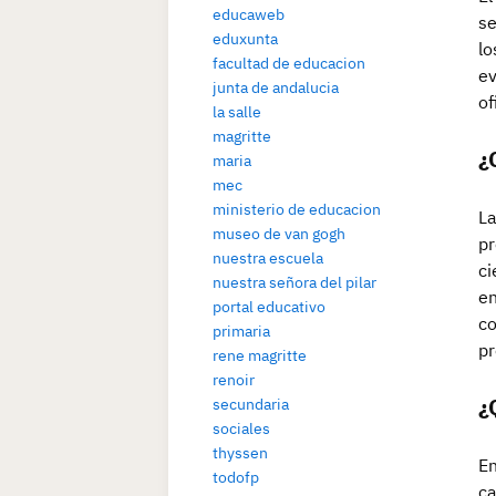
educaweb
se
eduxunta
lo
facultad de educacion
ev
junta de andalucia
of
la salle
magritte
¿
maria
mec
ministerio de educacion
La
museo de van gogh
pr
nuestra escuela
ci
nuestra señora del pilar
en
portal educativo
co
primaria
pr
rene magritte
renoir
¿
secundaria
sociales
thyssen
En
todofp
ca