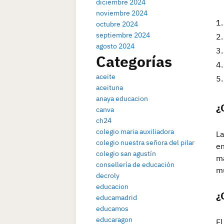
diciembre 2024
noviembre 2024
octubre 2024
septiembre 2024
agosto 2024
Categorías
aceite
aceituna
anaya educacion
¿
canva
ch24
colegio maria auxiliadora
La
colegio nuestra señora del pilar
en
colegio san agustín
ma
consellería de educación
mu
decroly
educacion
¿
educamadrid
educamos
educaragon
El