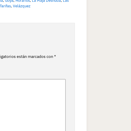
da
,
Goya
,
Horarios
,
La Maja Desnuda
,
Las
Tarifas
,
Velázquez
igatorios están marcados con
*