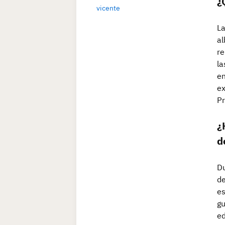
¿
vicente
La
al
re
la
en
ex
Pr
¿
d
Du
de
es
gu
ed