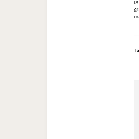
pr
gr
má
Ta