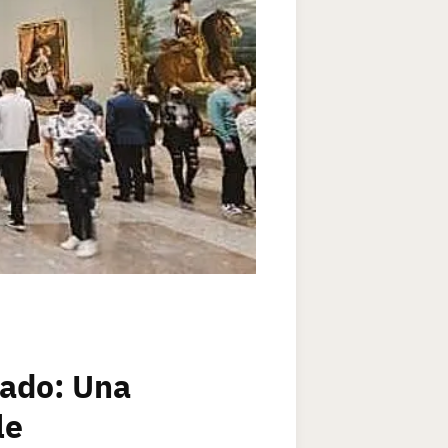
rado: Una
le