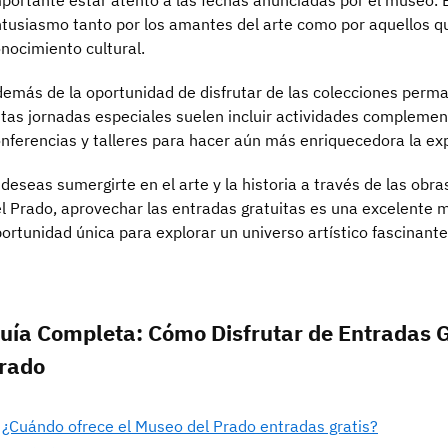
portante estar atento a las fechas anunciadas por el museo. Es
tusiasmo tanto por los amantes del arte como por aquellos q
nocimiento cultural.
emás de la oportunidad de disfrutar de las colecciones perm
tas jornadas especiales suelen incluir actividades complemen
nferencias y talleres para hacer aún más enriquecedora la exp
 deseas sumergirte en el arte y la historia a través de las ob
l Prado, aprovechar las entradas gratuitas es una excelente 
ortunidad única para explorar un universo artístico fascinant
uía Completa: Cómo Disfrutar de Entradas G
rado
¿Cuándo ofrece el Museo del Prado entradas gratis?