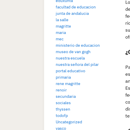
eduxunta
Lo
facultad de educacion
de
junta de andalucia
fe
la salle
ri
magritte
su
maria
of
mec
ministerio de educacion
¿
museo de van gogh
nuestra escuela
nuestra señora del pilar
Pa
portal educativo
es
primaria
an
rene magritte
Es
renoir
fe
secundaria
co
sociales
di
thyssen
te
todofp
Uncategorized
vasco