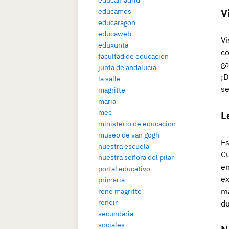
V
educamos
educaragon
educaweb
Vi
eduxunta
co
facultad de educacion
ga
junta de andalucia
¡D
la salle
se
magritte
maria
mec
L
ministerio de educacion
museo de van gogh
Es
nuestra escuela
Cu
nuestra señora del pilar
en
portal educativo
ex
primaria
ma
rene magritte
renoir
du
secundaria
sociales