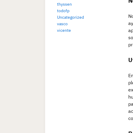
N
thyssen
todofp
No
Uncategorized
ay
vasco
ap
vicente
so
pr
U
En
pl
ex
hu
pa
ac
co