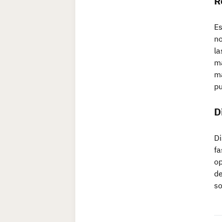
R
Es
no
la
ma
ma
pu
D
Di
fa
op
de
so