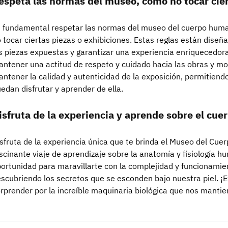
espeta las normas del museo, como no tocar cier
 fundamental respetar las normas del museo del cuerpo huma
 tocar ciertas piezas o exhibiciones. Estas reglas están diseñ
s piezas expuestas y garantizar una experiencia enriquecedora 
ntener una actitud de respeto y cuidado hacia las obras y m
ntener la calidad y autenticidad de la exposición, permitiend
edan disfrutar y aprender de ella.
isfruta de la experiencia y aprende sobre el cu
sfruta de la experiencia única que te brinda el Museo del C
scinante viaje de aprendizaje sobre la anatomía y fisiología 
ortunidad para maravillarte con la complejidad y funcionamie
scubriendo los secretos que se esconden bajo nuestra piel. ¡E
rprender por la increíble maquinaria biológica que nos mantie