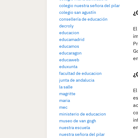
colegio nuestra señora del pilar
¿
colegio san agustín
consellería de educación
decroly
El
educacion
im
educamadrid
Pr
educamos
Go
educaragon
en
educaweb
eduxunta
¿
facultad de educacion
junta de andalucia
la salle
El
magritte
es
maria
ac
mec
co
ministerio de educacion
in
museo de van gogh
en
nuestra escuela
nuestra señora del pilar