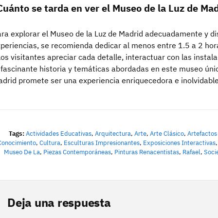
Cuánto se tarda en ver el Museo de la Luz de Ma
ra explorar el Museo de la Luz de Madrid adecuadamente y dis
periencias, se recomienda dedicar al menos entre 1.5 a 2 hora
los visitantes apreciar cada detalle, interactuar con las insta
 fascinante historia y temáticas abordadas en este museo únic
drid promete ser una experiencia enriquecedora e inolvidable
Tags:
Actividades Educativas
,
Arquitectura
,
Arte
,
Arte Clásico
,
Artefactos
Conocimiento
,
Cultura
,
Esculturas Impresionantes
,
Exposiciones Interactivas
Museo De La
,
Piezas Contemporáneas
,
Pinturas Renacentistas
,
Rafael
,
Soci
Deja una respuesta