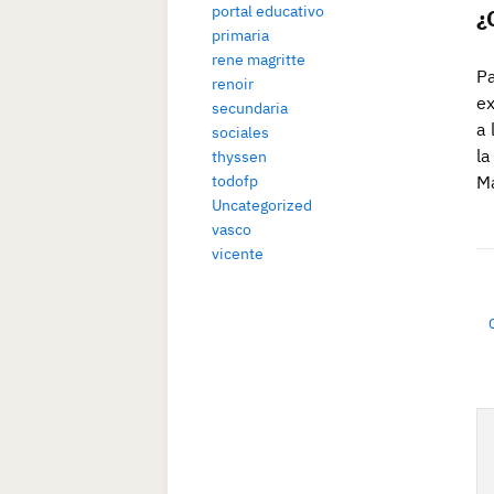
portal educativo
¿
primaria
rene magritte
Pa
renoir
ex
secundaria
a 
sociales
la
thyssen
Ma
todofp
Uncategorized
vasco
vicente