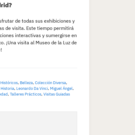
drid?
frutar de todas sus exhibiciones y
s de visita. Este tiempo permitirá
laciones interactivas y sumergirse en
o. ¡Una visita al Museo de la Luz de
!
 Históricos
,
Belleza
,
Colección Diversa
,
,
Historia
,
Leonardo Da Vinci
,
Miguel Ángel
,
edad
,
Talleres Prácticos
,
Visitas Guiadas