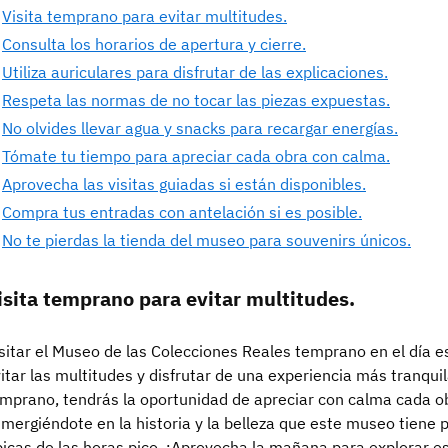
Visita temprano para evitar multitudes.
Consulta los horarios de apertura y cierre.
Utiliza auriculares para disfrutar de las explicaciones.
Respeta las normas de no tocar las piezas expuestas.
No olvides llevar agua y snacks para recargar energías.
Tómate tu tiempo para apreciar cada obra con calma.
Aprovecha las visitas guiadas si están disponibles.
Compra tus entradas con antelación si es posible.
No te pierdas la tienda del museo para souvenirs únicos.
isita temprano para evitar multitudes.
sitar el Museo de las Colecciones Reales temprano en el día e
itar las multitudes y disfrutar de una experiencia más tranquil
mprano, tendrás la oportunidad de apreciar con calma cada obr
mergiéndote en la historia y la belleza que este museo tiene 
picas de las horas pico. ¡Aprovecha la mañana para explorar e