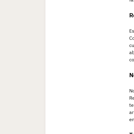
R
Es
Co
cu
ab
co
N
No
Re
te
ar
en