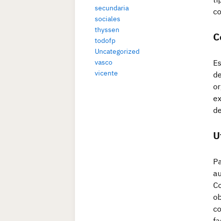
secundaria
co
sociales
thyssen
C
todofp
Uncategorized
vasco
Es
vicente
de
or
ex
de
U
Pa
au
Co
ob
co
fa