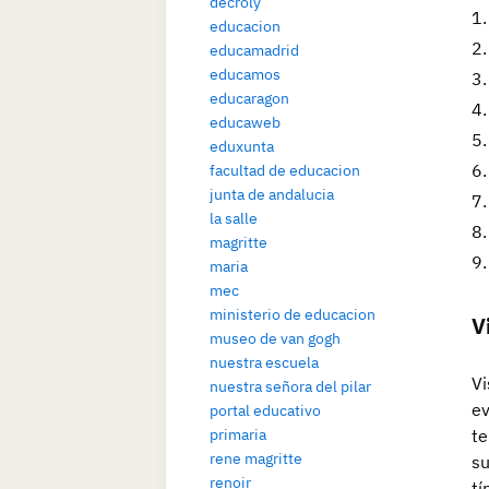
decroly
educacion
educamadrid
educamos
educaragon
educaweb
eduxunta
facultad de educacion
junta de andalucia
la salle
magritte
maria
mec
ministerio de educacion
V
museo de van gogh
nuestra escuela
Vi
nuestra señora del pilar
ev
portal educativo
primaria
te
rene magritte
su
renoir
tí