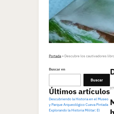
Portada
»
Descubre los cautivadores libr
D
Buscar en
Buscar
07
Últimos artículos
Descubriendo la Historia en el Museo
M
y Parque Arqueológico Cueva Pintada
h
Explorando la Historia Militar: El