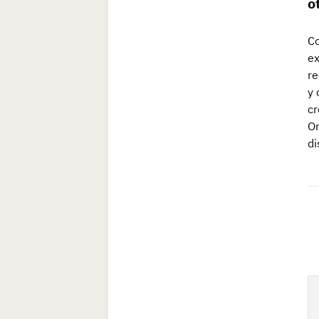
o
Co
ex
re
y 
cr
Or
di