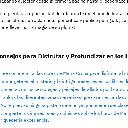
rapando al lector desde la primera página hasta el desenlace f
 te pierdas la oportunidad de adentrarte en el mundo literari
é sus obras son aclamadas por crítica y público por igual. ¡Déj
jate llevar por la magia de su pluma!
onsejos para Disfrutar y Profundizar en los 
Lee con atención las obras de María Oruña para disfrutar al 
Sumérgete en el misterio y la intriga presentes en los libros 
Conecta con los personajes y paisajes detallados por la autora
Explora las diferentes capas narrativas que caracterizan las 
No te pierdas ninguna pista o detalle, ya que pueden ser clave
Comparte tus impresiones y opiniones sobre los libros de Mar
riquecer la experiencia.