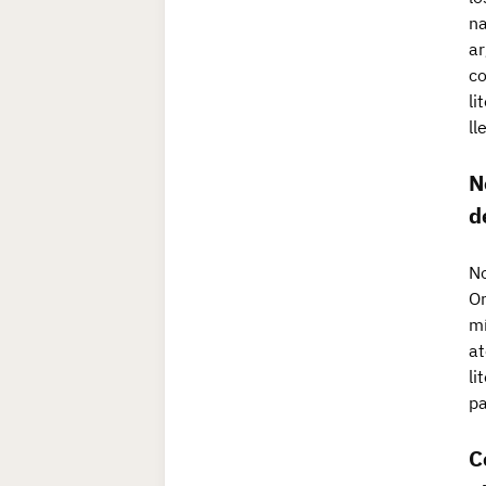
na
ar
co
li
ll
N
d
No
Or
mí
at
li
pa
C