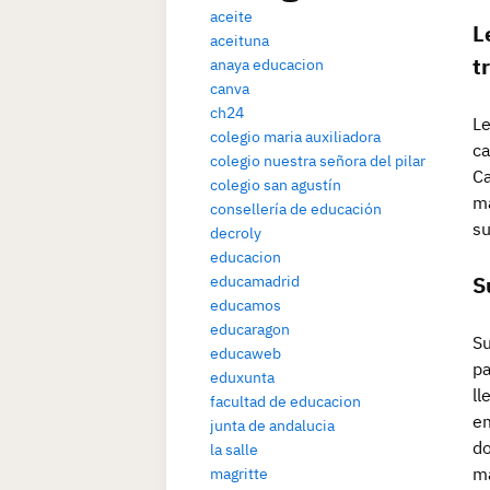
aceite
L
aceituna
t
anaya educacion
canva
ch24
Le
colegio maria auxiliadora
ca
colegio nuestra señora del pilar
Ca
colegio san agustín
ma
consellería de educación
su
decroly
educacion
S
educamadrid
educamos
educaragon
Su
educaweb
pa
eduxunta
ll
facultad de educacion
em
junta de andalucia
do
la salle
ma
magritte