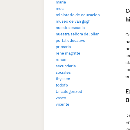
maria
mec
C
ministerio de educacion
h
museo de van gogh
nuestra escuela
nuestra señora del pilar
Co
portal educativo
pa
primaria
pe
rene magritte
le
renoir
cl
secundaria
in
sociales
em
thyssen
todofp
E
Uncategorized
vasco
O
vicente
De
En
lo