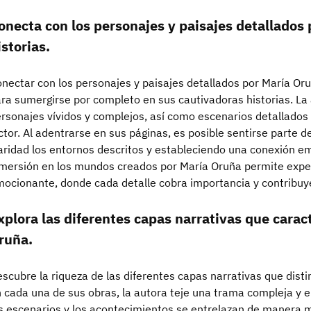
onecta con los personajes y paisajes detallados 
istorias.
nectar con los personajes y paisajes detallados por María Or
ra sumergirse por completo en sus cautivadoras historias. La 
rsonajes vívidos y complejos, así como escenarios detallados
ctor. Al adentrarse en sus páginas, es posible sentirse parte 
aridad los entornos descritos y estableciendo una conexión em
mersión en los mundos creados por María Oruña permite expe
ocionante, donde cada detalle cobra importancia y contribuye
xplora las diferentes capas narrativas que carac
ruña.
scubre la riqueza de las diferentes capas narrativas que dist
 cada una de sus obras, la autora teje una trama compleja y 
s escenarios y los acontecimientos se entrelazan de manera ma