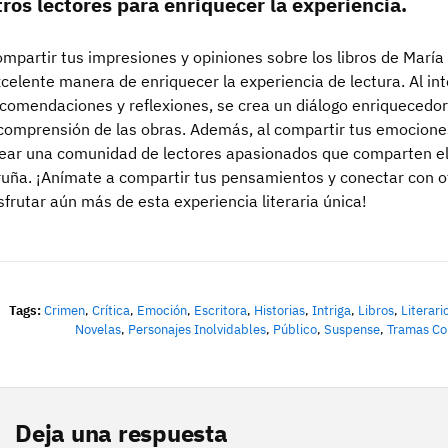
tros lectores para enriquecer la experiencia.
mpartir tus impresiones y opiniones sobre los libros de María
celente manera de enriquecer la experiencia de lectura. Al in
comendaciones y reflexiones, se crea un diálogo enriquecedor
comprensión de las obras. Además, al compartir tus emocione
ear una comunidad de lectores apasionados que comparten el 
uña. ¡Anímate a compartir tus pensamientos y conectar con o
sfrutar aún más de esta experiencia literaria única!
Tags:
Crimen
,
Crítica
,
Emoción
,
Escritora
,
Historias
,
Intriga
,
Libros
,
Literari
Novelas
,
Personajes Inolvidables
,
Público
,
Suspense
,
Tramas Co
Deja una respuesta