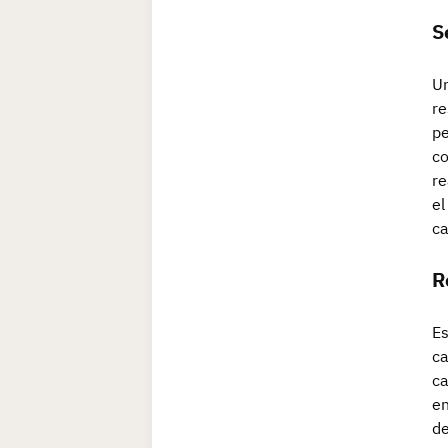
S
Un
re
pe
co
re
el
ca
R
Es
ca
ca
en
de