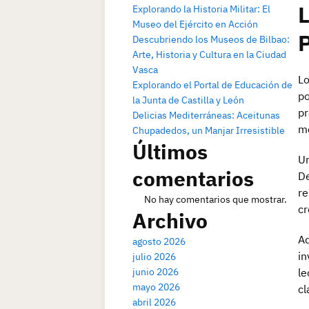
L
Explorando la Historia Militar: El
Museo del Ejército en Acción
Descubriendo los Museos de Bilbao:
Arte, Historia y Cultura en la Ciudad
Vasca
Lo
Explorando el Portal de Educación de
po
la Junta de Castilla y León
pr
Delicias Mediterráneas: Aceitunas
me
Chupadedos, un Manjar Irresistible
Últimos
Un
comentarios
De
re
No hay comentarios que mostrar.
cr
Archivo
Ad
agosto 2026
in
julio 2026
junio 2026
le
mayo 2026
cl
abril 2026