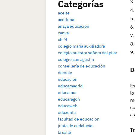
Categorías
aceite
aceituna
anaya educacion
canva
ch24
colegio maria auxiliadora
colegio nuestra señora del pilar
colegio san agustín
consellería de educación
D
decroly
educacion
Es
educamadrid
lo
educamos
educaragon
me
educaweb
co
eduxunta
a 
facultad de educacion
junta de andalucia
I
la salle