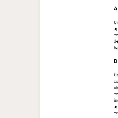
A
Un
ap
co
de
ha
D
Un
co
id
co
in
au
en