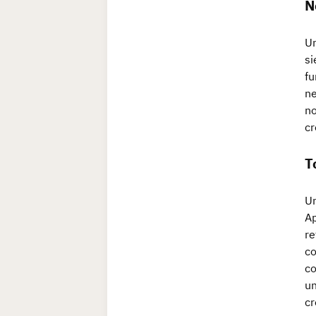
N
Un
si
fu
ne
no
cr
T
Un
Ap
re
co
co
un
cr