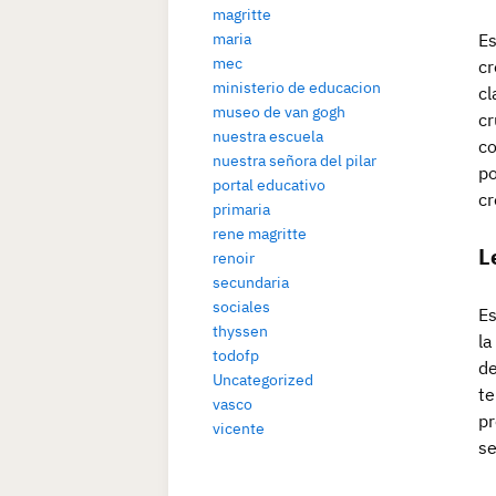
magritte
Es
maria
mec
cr
ministerio de educacion
cl
museo de van gogh
cr
nuestra escuela
co
nuestra señora del pilar
po
portal educativo
cr
primaria
rene magritte
L
renoir
secundaria
sociales
Es
thyssen
la
todofp
de
Uncategorized
te
vasco
pr
vicente
se