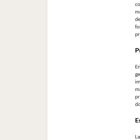
co
ma
de
fo
pr
P
En
ge
im
má
pr
do
E
La