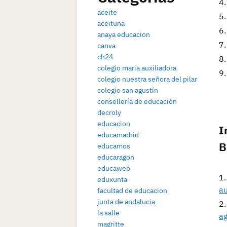
aceite
aceituna
anaya educacion
canva
ch24
colegio maria auxiliadora
colegio nuestra señora del pilar
colegio san agustín
consellería de educación
decroly
educacion
I
educamadrid
B
educamos
educaragon
educaweb
eduxunta
au
facultad de educacion
junta de andalucia
la salle
ag
magritte