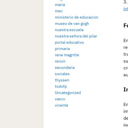
maria
in
mec
ministerio de educacion
museo de van gogh
F
nuestra escuela
nuestra señora del pilar
En
portal educativo
re
primaria
tr
rene magritte
su
renoir
secundaria
cr
sociales
au
thyssen
todofp
I
Uncategorized
vasco
En
vicente
im
de
in