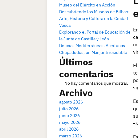
L
Museo del Ejército en Acción
e
Descubriendo los Museos de Bilbao:
Arte, Historia y Cultura en la Ciudad
Vasca
En
Explorando el Portal de Educación de
ca
la Junta de Castilla y León
mo
Delicias Mediterráneas: Aceitunas
vi
Chupadedos, un Manjar Irresistible
Últimos
El
comentarios
te
po
No hay comentarios que mostrar.
si
Archivo
Es
agosto 2026
qu
julio 2026
junio 2026
su
mayo 2026
«s
abril 2026
marzo 2026
Es