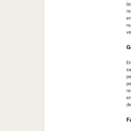
la
re
en
nu
ve
G
En
sa
pe
pe
re
en
de
F