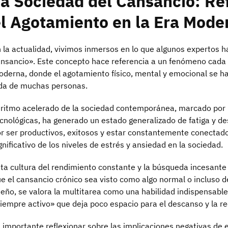
a Sociedad del Cansancio: Re
l Agotamiento en la Era Mode
 la actualidad, vivimos inmersos en lo que algunos expertos 
nsancio». Este concepto hace referencia a un fenómeno cada
derna, donde el agotamiento físico, mental y emocional se ha
da de muchas personas.
 ritmo acelerado de la sociedad contemporánea, marcado por la
cnológicas, ha generado un estado generalizado de fatiga y de
r ser productivos, exitosos y estar constantemente conectad
gnificativo de los niveles de estrés y ansiedad en la sociedad.
ta cultura del rendimiento constante y la búsqueda incesante 
e el cansancio crónico sea visto como algo normal o incluso des
eño, se valora la multitarea como una habilidad indispensab
iempre activo» que deja poco espacio para el descanso y la r
 importante reflexionar sobre las implicaciones negativas de 