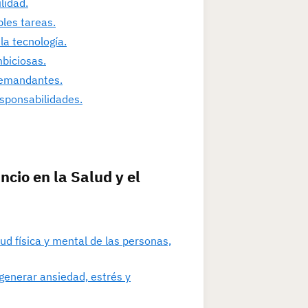
lidad.
ples tareas.
la tecnología.
mbiciosas.
 demandantes.
sponsabilidades.
cio en la Salud y el
d física y mental de las personas,
generar ansiedad, estrés y