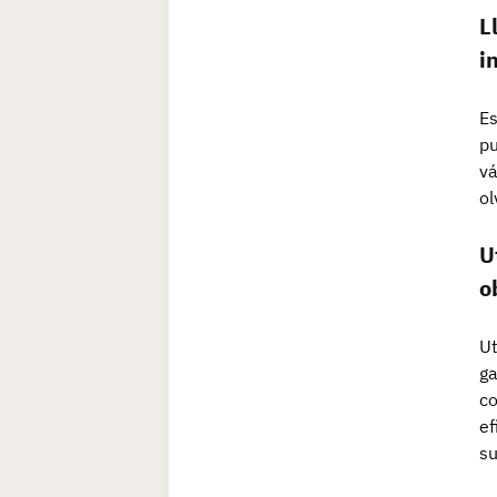
L
i
Es
pu
vá
ol
U
o
Ut
ga
co
ef
su