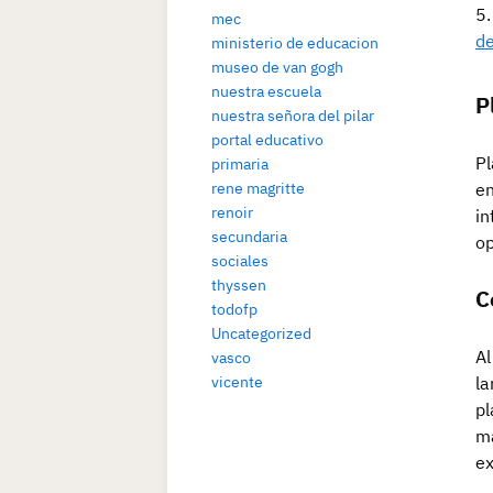
mec
de
ministerio de educacion
museo de van gogh
nuestra escuela
P
nuestra señora del pilar
portal educativo
Pl
primaria
rene magritte
en
renoir
in
secundaria
op
sociales
thyssen
C
todofp
Uncategorized
Al
vasco
vicente
la
pl
ma
ex