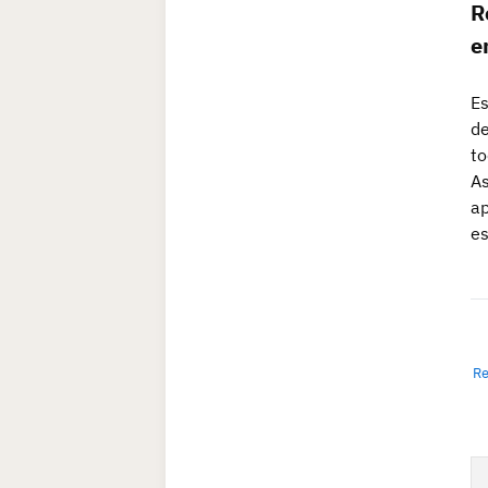
R
e
Es
de
to
As
ap
es
R