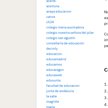
aceite
aceituna
anaya educacion
No
canva
as
ch24
pr
colegio maria auxiliadora
colegio nuestra señora del pilar
Co
colegio san agustín
im
consellería de educación
pa
decroly
educacion
educamadrid
educamos
C
educaragon
educaweb
eduxunta
facultad de educacion
junta de andalucia
la salle
magritte
maria