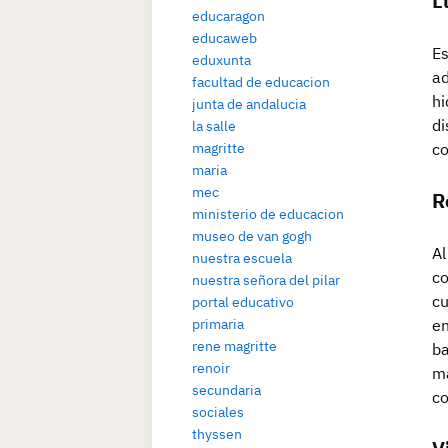
L
educaragon
educaweb
Es
eduxunta
ad
facultad de educacion
hi
junta de andalucia
di
la salle
magritte
co
maria
mec
R
ministerio de educacion
museo de van gogh
Al
nuestra escuela
co
nuestra señora del pilar
cu
portal educativo
primaria
en
rene magritte
ba
renoir
ma
secundaria
co
sociales
thyssen