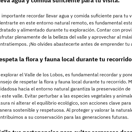
leva agua y comida suficiente para tu visita.
 importante recordar llevar agua y comida suficiente para tu vis
entrarte en este entorno natural remoto, es fundamental es
dratado y alimentado durante tu exploración. Contar con prov
sfrutar plenamente de la belleza del valle y aprovechar al máx
ntratiempos. ¡No olvides abastecerte antes de emprender tu a
espeta la flora y fauna local durante tu recorrido
 explorar el Valle de los Lobos, es fundamental recordar y pon
nsejo de respetar la flora y fauna local durante tu recorrido.
idadosa hacia el entorno natural garantiza la preservación de 
 este valle. Evitar perturbar a las especies vegetales y animal
sura ni alterar el equilibrio ecológico, son acciones clave par
nera sostenible y respetuosa. Al proteger y valorar la natural
ntribuimos a su conservación para las generaciones futuras.