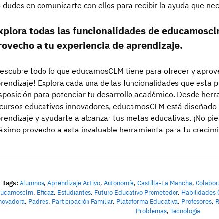
 dudes en comunicarte con ellos para recibir la ayuda que nec
xplora todas las funcionalidades de educamoscl
rovecho a tu experiencia de aprendizaje.
escubre todo lo que educamosCLM tiene para ofrecer y aprov
rendizaje! Explora cada una de las funcionalidades que esta 
sposición para potenciar tu desarrollo académico. Desde herr
cursos educativos innovadores, educamosCLM está diseñado 
rendizaje y ayudarte a alcanzar tus metas educativas. ¡No pie
ximo provecho a esta invaluable herramienta para tu crecim
Tags:
Alumnos
,
Aprendizaje Activo
,
Autonomía
,
Castilla-La Mancha
,
Colabor
ducamosclm
,
Eficaz
,
Estudiantes
,
Futuro Educativo Prometedor
,
Habilidades 
novadora
,
Padres
,
Participación Familiar
,
Plataforma Educativa
,
Profesores
,
R
Problemas
,
Tecnología