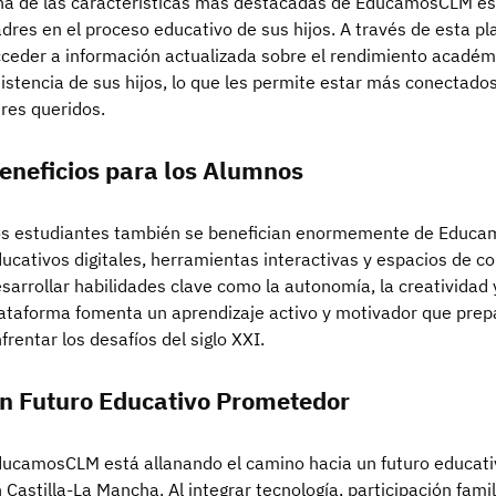
a de las características más destacadas de EducamosCLM es s
dres en el proceso educativo de sus hijos. A través de esta p
ceder a información actualizada sobre el rendimiento académi
istencia de sus hijos, lo que les permite estar más conectado
res queridos.
eneficios para los Alumnos
s estudiantes también se benefician enormemente de Educa
ucativos digitales, herramientas interactivas y espacios de c
sarrollar habilidades clave como la autonomía, la creatividad 
ataforma fomenta un aprendizaje activo y motivador que prepa
frentar los desafíos del siglo XXI.
n Futuro Educativo Prometedor
ucamosCLM está allanando el camino hacia un futuro educativ
 Castilla-La Mancha. Al integrar tecnología, participación fami