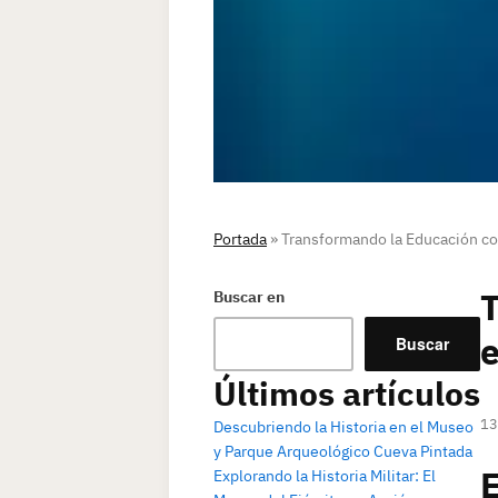
Portada
»
Transformando la Educación c
Buscar en
e
Buscar
Últimos artículos
13
Descubriendo la Historia en el Museo
y Parque Arqueológico Cueva Pintada
Explorando la Historia Militar: El