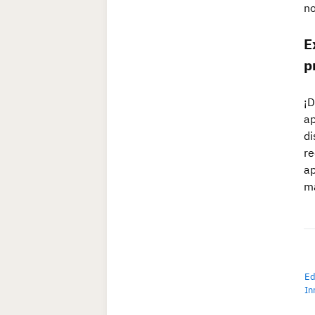
no
E
p
¡D
ap
di
re
ap
má
E
In