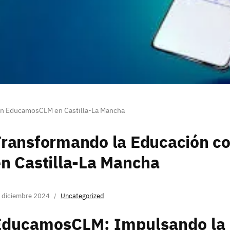
on EducamosCLM en Castilla-La Mancha
Transformando la Educación 
n Castilla-La Mancha
 diciembre 2024
Uncategorized
EducamosCLM: Impulsando la 