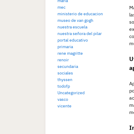
maria
mec
Ma
ministerio de educacion
la
museo de van gogh
so
nuestra escuela
ex
nuestra señora del pilar
co
portal educativo
mu
primaria
rene magritte
U
renoir
secundaria
a
sociales
thyssen
Ap
todofp
po
Uncategorized
ac
vasco
má
vicente
m
I