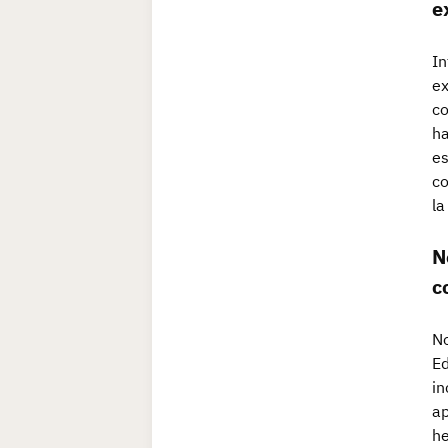
e
In
ex
co
ha
es
co
la
N
c
No
Ed
in
ap
he