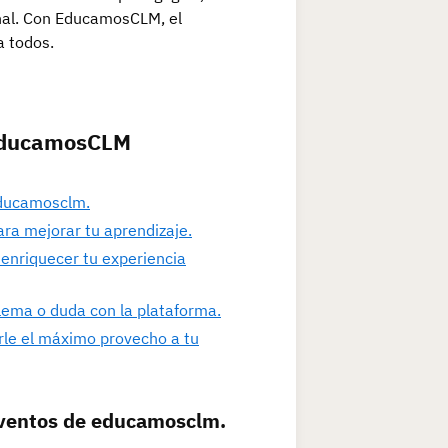
nal. Con EducamosCLM, el
a todos.
 EducamosCLM
educamosclm.
ara mejorar tu aprendizaje.
 enriquecer tu experiencia
blema o duda con la plataforma.
rle el máximo provecho a tu
 eventos de educamosclm.