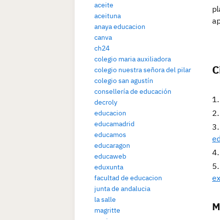
aceite
pl
aceituna
ap
anaya educacion
canva
ch24
colegio maria auxiliadora
C
colegio nuestra señora del pilar
colegio san agustín
consellería de educación
decroly
educacion
educamadrid
educamos
ed
educaragon
educaweb
eduxunta
ex
facultad de educacion
junta de andalucia
la salle
M
magritte