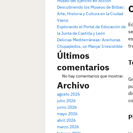
Museo del Ejército en Acción
C
Descubriendo los Museos de Bilbao:
Arte, Historia y Cultura en la Ciudad
Vasca
Ed
Explorando el Portal de Educación de
se
la Junta de Castilla y León
es
Delicias Mediterráneas: Aceitunas
tr
Chupadedos, un Manjar Irresistible
Últimos
T
comentarios
No hay comentarios que mostrar.
Gr
Archivo
pu
di
agosto 2026
co
julio 2026
junio 2026
mayo 2026
P
abril 2026
marzo 2026