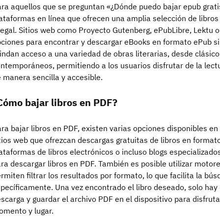
ra aquellos que se preguntan «¿Dónde puedo bajar epub grat
ataformas en línea que ofrecen una amplia selección de libro
legal. Sitios web como Proyecto Gutenberg, ePubLibre, Lektu
ciones para encontrar y descargar eBooks en formato ePub si
indan acceso a una variedad de obras literarias, desde clásicos
ntemporáneos, permitiendo a los usuarios disfrutar de la lectu
 manera sencilla y accesible.
Cómo bajar libros en PDF?
ra bajar libros en PDF, existen varias opciones disponibles e
tios web que ofrezcan descargas gratuitas de libros en formato
ataformas de libros electrónicos o incluso blogs especializad
ra descargar libros en PDF. También es posible utilizar mot
rmiten filtrar los resultados por formato, lo que facilita la bú
pecíficamente. Una vez encontrado el libro deseado, solo hay 
scarga y guardar el archivo PDF en el dispositivo para disfruta
mento y lugar.