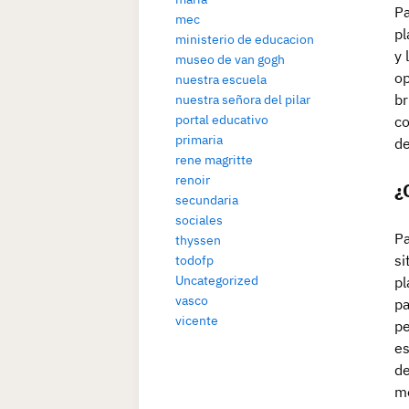
Pa
mec
pl
ministerio de educacion
y 
museo de van gogh
op
nuestra escuela
br
nuestra señora del pilar
portal educativo
co
primaria
de
rene magritte
renoir
¿
secundaria
sociales
Pa
thyssen
si
todofp
Uncategorized
pl
vasco
pa
vicente
pe
es
de
mo