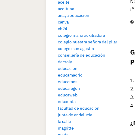
No
aceite
¡S
aceituna
anaya educacion
© 
canva
ch24
colegio maria auxiliadora
colegio nuestra señora del pilar
colegio san agustín
G
consellería de educación
P
decroly
educacion
educamadrid
educamos
educaragon
educaweb
eduxunta
facultad de educacion
junta de andalucia
la salle
¿
magritte
maria