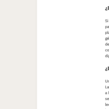
¿
Si
pa
pl
gé
de
co
di
¿
Un
La
a 
se
le