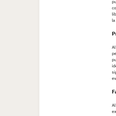
pu
co
li
la
P
Al
pe
pu
id
si
ev
F
Al
ex