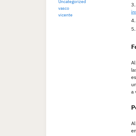
Uncategorized
vasco
in
vicente
F
Al
la
es
un
a 
P
Al
en