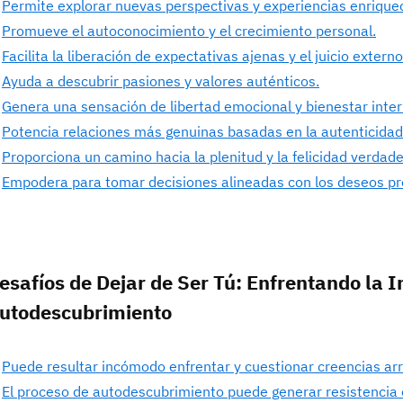
Permite explorar nuevas perspectivas y experiencias enrique
Promueve el autoconocimiento y el crecimiento personal.
Facilita la liberación de expectativas ajenas y el juicio externo
Ayuda a descubrir pasiones y valores auténticos.
Genera una sensación de libertad emocional y bienestar interi
Potencia relaciones más genuinas basadas en la autenticidad
Proporciona un camino hacia la plenitud y la felicidad verdade
Empodera para tomar decisiones alineadas con los deseos pr
esafíos de Dejar de Ser Tú: Enfrentando la 
utodescubrimiento
Puede resultar incómodo enfrentar y cuestionar creencias ar
El proceso de autodescubrimiento puede generar resistencia