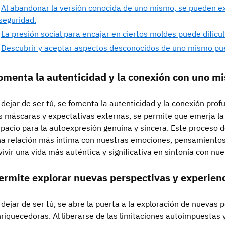
Al abandonar la versión conocida de uno mismo, se pueden
seguridad.
La presión social para encajar en ciertos moldes puede dificult
Descubrir y aceptar aspectos desconocidos de uno mismo pue
omenta la autenticidad y la conexión con uno m
 dejar de ser tú, se fomenta la autenticidad y la conexión pro
s máscaras y expectativas externas, se permite que emerja l
pacio para la autoexpresión genuina y sincera. Este proceso
a relación más íntima con nuestras emociones, pensamientos y
vivir una vida más auténtica y significativa en sintonía con nu
ermite explorar nuevas perspectivas y experien
 dejar de ser tú, se abre la puerta a la exploración de nuevas 
riquecedoras. Al liberarse de las limitaciones autoimpuestas 