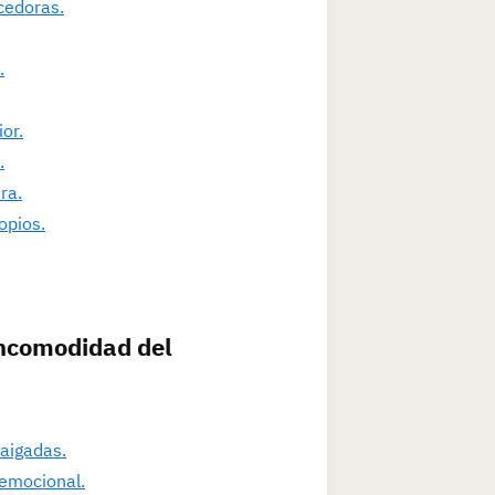
cedoras.
.
or.
.
ra.
opios.
Incomodidad del
raigadas.
 emocional.