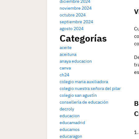
diciembre 2024
noviembre 2024
V
octubre 2024
septiembre 2024
Cu
agosto 2024
Categorías
co
co
aceite
aceituna
De
anaya educacion
tr
canva
es
ch24
colegio maria auxiliadora
colegio nuestra señora del pilar
colegio san agustín
B
consellería de educación
decroly
C
educacion
educamadrid
educamos
educaragon