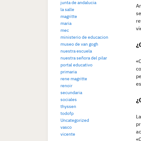
junta de andalucia
Am
la salle
se
magritte
re
maria
vi
mec
ministerio de educacion
¿
museo de van gogh
nuestra escuela
nuestra señora del pilar
«C
portal educativo
co
primaria
pe
rene magritte
es
renoir
secundaria
¿
sociales
thyssen
todofp
La
Uncategorized
pr
vasco
ac
vicente
«C