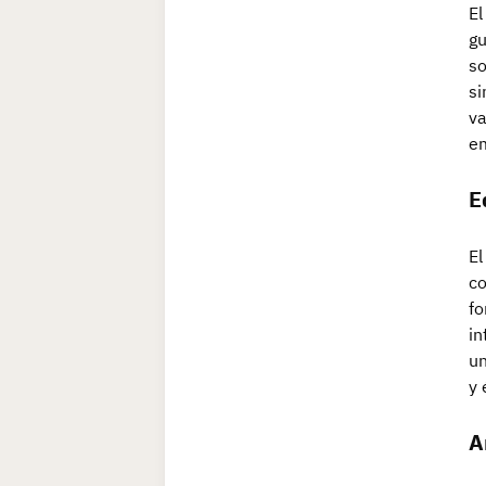
El
gu
so
si
va
em
E
El
co
fo
in
un
y 
A