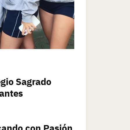
egio Sagrado
lantes
cando con Pasión