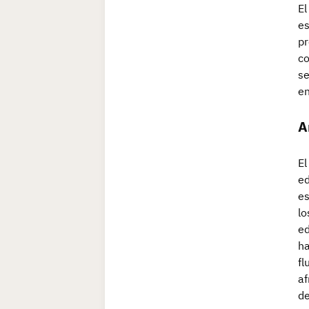
El
es
pr
co
se
en
A
El
ed
es
lo
ed
ha
fl
af
de