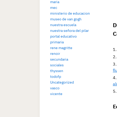
maria
mec
ministerio de educacion
museo de van gogh
D
nuestra escuela
nuestra señora del pilar
C
portal educativo
primaria
rene magritte
renoir
secundaria
sociales
fl
thyssen
todofp
Uncategorized
a
vasco
vicente
E