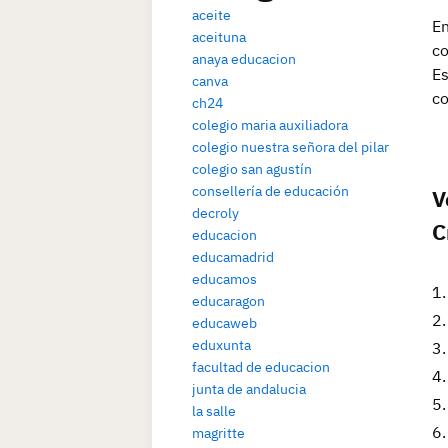
aceite
En
aceituna
co
anaya educacion
Es
canva
co
ch24
colegio maria auxiliadora
colegio nuestra señora del pilar
colegio san agustín
consellería de educación
V
decroly
C
educacion
educamadrid
educamos
educaragon
educaweb
eduxunta
facultad de educacion
junta de andalucia
la salle
magritte