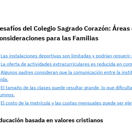
esafíos del Colegio Sagrado Corazón: Áreas 
onsideraciones para las Familias
Las instalaciones deportivas son limitadas y podrían requerir
La oferta de actividades extracurriculares es reducida en com
Algunos padres consideran que la comunicación entre la instit
uida.
El tamaño de las clases puede resultar grande, lo que dificulta
lumnos.
El costo de la matrícula y las cuotas mensuales puede ser ele
ducación basada en valores cristianos