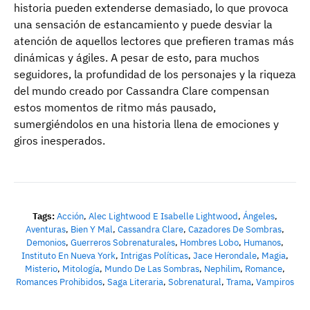
historia pueden extenderse demasiado, lo que provoca
una sensación de estancamiento y puede desviar la
atención de aquellos lectores que prefieren tramas más
dinámicas y ágiles. A pesar de esto, para muchos
seguidores, la profundidad de los personajes y la riqueza
del mundo creado por Cassandra Clare compensan
estos momentos de ritmo más pausado,
sumergiéndolos en una historia llena de emociones y
giros inesperados.
Tags:
Acción
,
Alec Lightwood E Isabelle Lightwood
,
Ángeles
,
Aventuras
,
Bien Y Mal
,
Cassandra Clare
,
Cazadores De Sombras
,
Demonios
,
Guerreros Sobrenaturales
,
Hombres Lobo
,
Humanos
,
Instituto En Nueva York
,
Intrigas Políticas
,
Jace Herondale
,
Magia
,
Misterio
,
Mitología
,
Mundo De Las Sombras
,
Nephilim
,
Romance
,
Romances Prohibidos
,
Saga Literaria
,
Sobrenatural
,
Trama
,
Vampiros