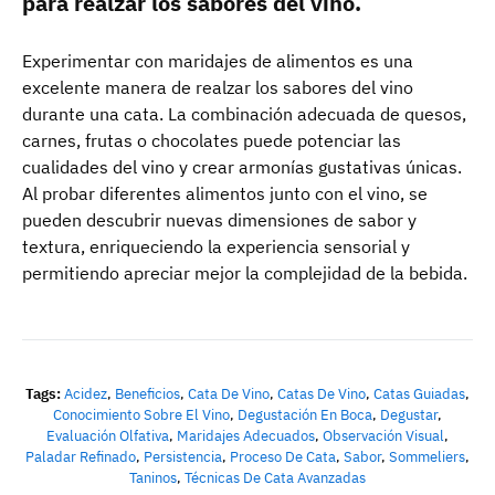
para realzar los sabores del vino.
Experimentar con maridajes de alimentos es una
excelente manera de realzar los sabores del vino
durante una cata. La combinación adecuada de quesos,
carnes, frutas o chocolates puede potenciar las
cualidades del vino y crear armonías gustativas únicas.
Al probar diferentes alimentos junto con el vino, se
pueden descubrir nuevas dimensiones de sabor y
textura, enriqueciendo la experiencia sensorial y
permitiendo apreciar mejor la complejidad de la bebida.
Tags:
Acidez
,
Beneficios
,
Cata De Vino
,
Catas De Vino
,
Catas Guiadas
,
Conocimiento Sobre El Vino
,
Degustación En Boca
,
Degustar
,
Evaluación Olfativa
,
Maridajes Adecuados
,
Observación Visual
,
Paladar Refinado
,
Persistencia
,
Proceso De Cata
,
Sabor
,
Sommeliers
,
Taninos
,
Técnicas De Cata Avanzadas