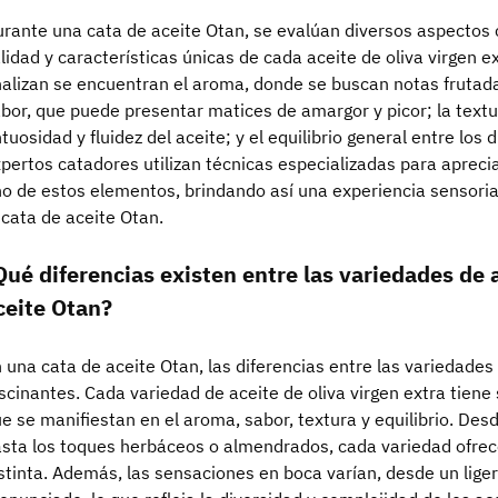
rante una cata de aceite Otan, se evalúan diversos aspectos 
lidad y características únicas de cada aceite de oliva virgen e
alizan se encuentran el aroma, donde se buscan notas frutad
bor, que puede presentar matices de amargor y picor; la textu
tuosidad y fluidez del aceite; y el equilibrio general entre los 
pertos catadores utilizan técnicas especializadas para aprecia
o de estos elementos, brindando así una experiencia sensoria
 cata de aceite Otan.
Qué diferencias existen entre las variedades de 
ceite Otan?
 una cata de aceite Otan, las diferencias entre las variedades
scinantes. Cada variedad de aceite de oliva virgen extra tiene
e se manifiestan en el aroma, sabor, textura y equilibrio. Des
sta los toques herbáceos o almendrados, cada variedad ofrec
stinta. Además, las sensaciones en boca varían, desde un lig