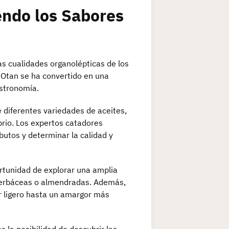
endo los Sabores
las cualidades organolépticas de los
e Otan se ha convertido en una
astronomía.
e diferentes variedades de aceites,
brio. Los expertos catadores
butos y determinar la calidad y
ortunidad de explorar una amplia
herbáceas o almendradas. Además,
or ligero hasta un amargor más
 la posibilidad de descubrir las