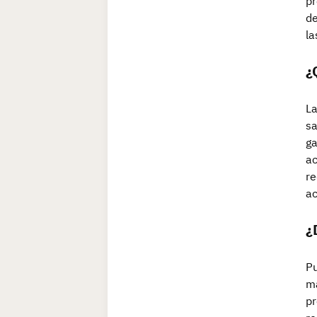
pr
de
la
¿
La
sa
ga
ac
re
ac
¿
Pu
ma
pr