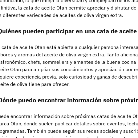
onunciado, lo que refleja la diversidad y complejidad de los ac
finitiva, la cata de aceite Otan permite apreciar y disfrutar de
s diferentes variedades de aceites de oliva virgen extra.
Quiénes pueden participar en una cata de aceite
 cata de aceite Otan está abierta a cualquier persona interesa
bores y aromas del aceite de oliva virgen extra. Tanto aficio
stronómico, chefs, sommeliers y amantes de la buena cocina 
eite Otan para ampliar sus conocimientos y apreciación por e
quiere experiencia previa, solo curiosidad y ganas de descubri
eite de oliva tiene para ofrecer.
Dónde puedo encontrar información sobre próxim
ede encontrar información sobre próximas catas de aceite Otan
rca Otan, donde suelen publicar detalles sobre eventos, fecha
ogramadas. También puede seguir sus redes sociales y suscribi