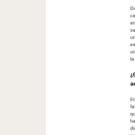
Du
ca
an
sa
un
ex
un
la
¿
a
En
fa
qu
ha
di