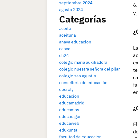
septiembre 2024
agosto 2024
Categorías
aceite
¿
aceituna
anaya educacion
La
canva
ac
ch24
colegio maria auxiliadora
ex
colegio nuestra señora del pilar
te
colegio san agustín
ca
consellería de educación
fa
decroly
en
educacion
educamadrid
¿
educamos
educaragon
educaweb
El
eduxunta
de
facultad de educacion