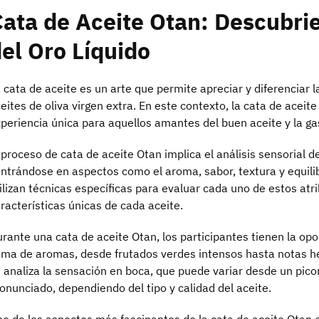
ata de Aceite Otan: Descubri
el Oro Líquido
 cata de aceite es un arte que permite apreciar y diferenciar 
eites de oliva virgen extra. En este contexto, la cata de aceit
periencia única para aquellos amantes del buen aceite y la g
 proceso de cata de aceite Otan implica el análisis sensorial d
ntrándose en aspectos como el aroma, sabor, textura y equili
ilizan técnicas específicas para evaluar cada uno de estos atri
racterísticas únicas de cada aceite.
rante una cata de aceite Otan, los participantes tienen la op
ma de aromas, desde frutados verdes intensos hasta notas 
 analiza la sensación en boca, que puede variar desde un pic
onunciado, dependiendo del tipo y calidad del aceite.
o de los aspectos más fascinantes de la cata de aceite Otan es