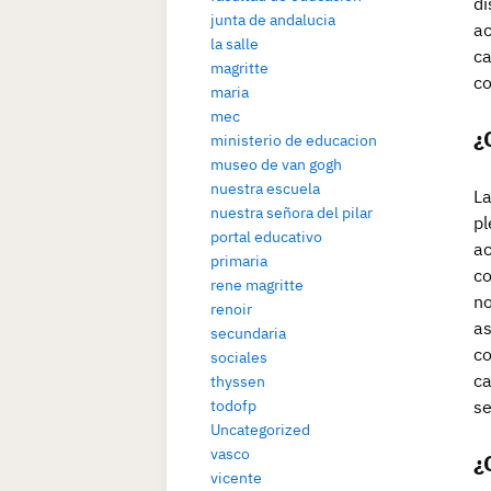
di
junta de andalucia
ac
la salle
ca
magritte
co
maria
mec
¿
ministerio de educacion
museo de van gogh
nuestra escuela
La
nuestra señora del pilar
pl
portal educativo
ac
primaria
co
rene magritte
no
renoir
as
secundaria
co
sociales
ca
thyssen
todofp
se
Uncategorized
vasco
¿
vicente