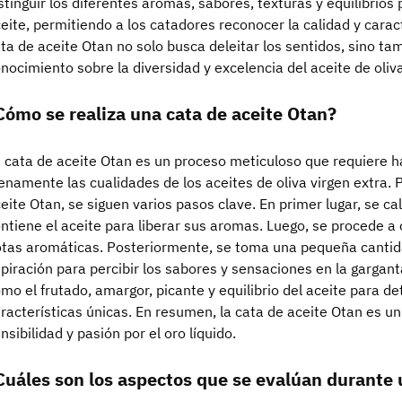
stinguir los diferentes aromas, sabores, texturas y equilibrio
eite, permitiendo a los catadores reconocer la calidad y caract
ta de aceite Otan no solo busca deleitar los sentidos, sino t
nocimiento sobre la diversidad y excelencia del aceite de oliva
Cómo se realiza una cata de aceite Otan?
 cata de aceite Otan es un proceso meticuloso que requiere ha
enamente las cualidades de los aceites de oliva virgen extra. 
eite Otan, se siguen varios pasos clave. En primer lugar, se ca
ntiene el aceite para liberar sus aromas. Luego, se procede a o
tas aromáticas. Posteriormente, se toma una pequeña cantida
piración para percibir los sabores y sensaciones en la gargan
mo el frutado, amargor, picante y equilibrio del aceite para de
racterísticas únicas. En resumen, la cata de aceite Otan es u
nsibilidad y pasión por el oro líquido.
Cuáles son los aspectos que se evalúan durante 