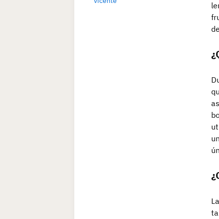
vicente
le
fr
de
¿
Du
qu
as
bo
ut
un
ún
¿
La
ta