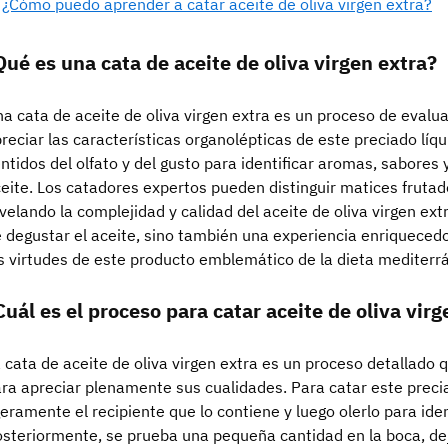
¿Cómo puedo aprender a catar aceite de oliva virgen extra?
Qué es una cata de aceite de oliva virgen extra?
a cata de aceite de oliva virgen extra es un proceso de evalu
reciar las características organolépticas de este preciado líqui
ntidos del olfato y del gusto para identificar aromas, sabores 
eite. Los catadores expertos pueden distinguir matices fruta
velando la complejidad y calidad del aceite de oliva virgen ext
 degustar el aceite, sino también una experiencia enriqueced
s virtudes de este producto emblemático de la dieta mediterr
Cuál es el proceso para catar aceite de oliva virg
 cata de aceite de oliva virgen extra es un proceso detallado 
ra apreciar plenamente sus cualidades. Para catar este precia
geramente el recipiente que lo contiene y luego olerlo para ide
steriormente, se prueba una pequeña cantidad en la boca, dej