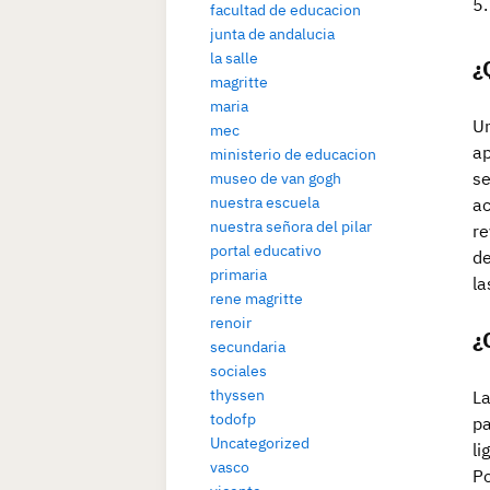
facultad de educacion
junta de andalucia
la salle
¿
magritte
maria
Un
mec
ap
ministerio de educacion
se
museo de van gogh
nuestra escuela
ac
nuestra señora del pilar
re
portal educativo
de
primaria
la
rene magritte
renoir
¿
secundaria
sociales
thyssen
La
todofp
pa
Uncategorized
li
vasco
Po