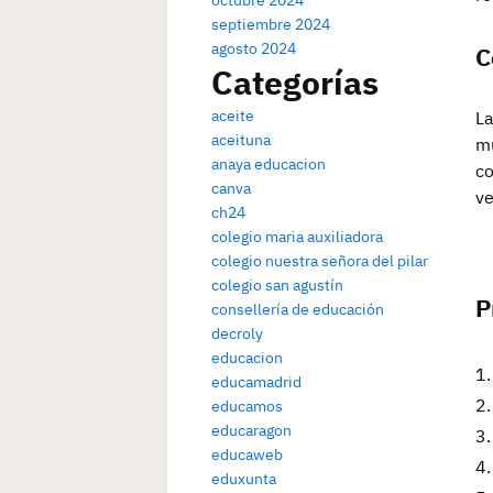
octubre 2024
septiembre 2024
agosto 2024
C
Categorías
aceite
La
aceituna
mu
anaya educacion
co
canva
ve
ch24
colegio maria auxiliadora
colegio nuestra señora del pilar
colegio san agustín
P
consellería de educación
decroly
educacion
educamadrid
educamos
educaragon
educaweb
eduxunta