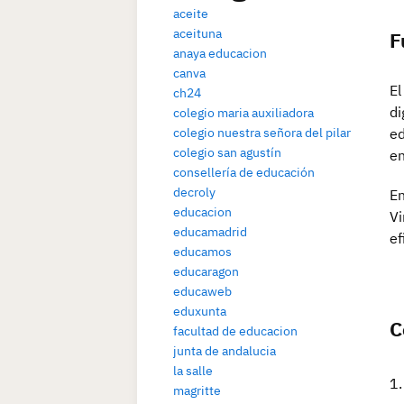
aceite
aceituna
F
anaya educacion
canva
El
ch24
di
colegio maria auxiliadora
colegio nuestra señora del pilar
ed
colegio san agustín
en
consellería de educación
decroly
En
educacion
Vi
educamadrid
ef
educamos
educaragon
educaweb
eduxunta
C
facultad de educacion
junta de andalucia
la salle
magritte