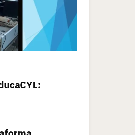
EducaCYL:
taforma