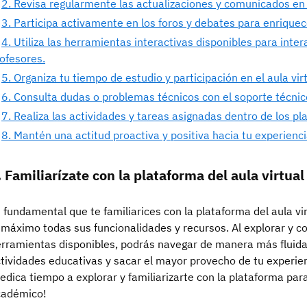
2. Revisa regularmente las actualizaciones y comunicados en e
3. Participa activamente en los foros y debates para enriquec
4. Utiliza las herramientas interactivas disponibles para int
ofesores.
5. Organiza tu tiempo de estudio y participación en el aula vi
6. Consulta dudas o problemas técnicos con el soporte técnic
7. Realiza las actividades y tareas asignadas dentro de los pl
8. Mantén una actitud proactiva y positiva hacia tu experiencia
. Familiarízate con la plataforma del aula virtual
 fundamental que te familiarices con la plataforma del aula v
 máximo todas sus funcionalidades y recursos. Al explorar y con
rramientas disponibles, podrás navegar de manera más fluida,
tividades educativas y sacar el mayor provecho de tu experien
edica tiempo a explorar y familiarizarte con la plataforma par
cadémico!