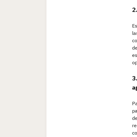
2
Es
la
co
de
es
op
3
a
Pa
pa
de
re
co