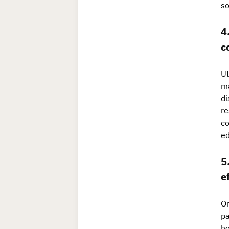
so
4
c
Ut
ma
di
re
co
ed
5
e
Or
pa
ho