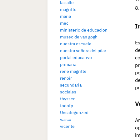
la salle
magritte
maria
mec
I
ministerio de educacion
museo de van gogh
Es
nuestra escuela
de
nuestra señora del pilar
co
portal educativo
primaria
pr
rene magritte
po
renoir
de
secundaria
pr
sociales
thyssen
V
todofp
Uncategorized
vasco
An
vicente
op
in