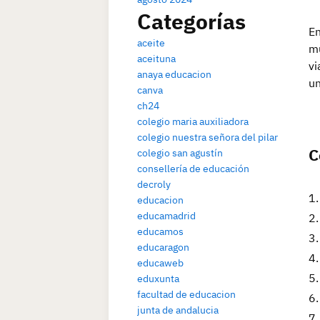
Categorías
En
aceite
mu
aceituna
vi
anaya educacion
un
canva
ch24
colegio maria auxiliadora
colegio nuestra señora del pilar
C
colegio san agustín
consellería de educación
decroly
educacion
educamadrid
educamos
educaragon
educaweb
eduxunta
facultad de educacion
junta de andalucia