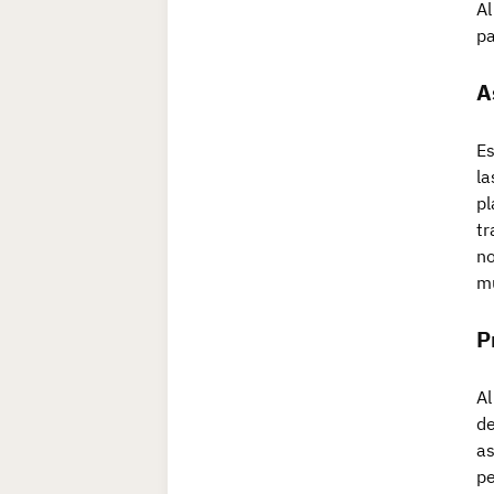
Al
pa
A
Es
la
pl
tr
no
m
P
Al
de
as
pe