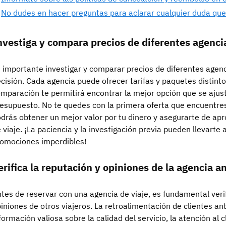
No dudes en hacer preguntas para aclarar cualquier duda que
nvestiga y compara precios de diferentes agencia
 importante investigar y comparar precios de diferentes agen
cisión. Cada agencia puede ofrecer tarifas y paquetes distinto
mparación te permitirá encontrar la mejor opción que se ajus
esupuesto. No te quedes con la primera oferta que encuentres
drás obtener un mejor valor por tu dinero y asegurarte de ap
 viaje. ¡La paciencia y la investigación previa pueden llevarte
omociones imperdibles!
erifica la reputación y opiniones de la agencia a
tes de reservar con una agencia de viaje, es fundamental verif
iniones de otros viajeros. La retroalimentación de clientes a
formación valiosa sobre la calidad del servicio, la atención al cl