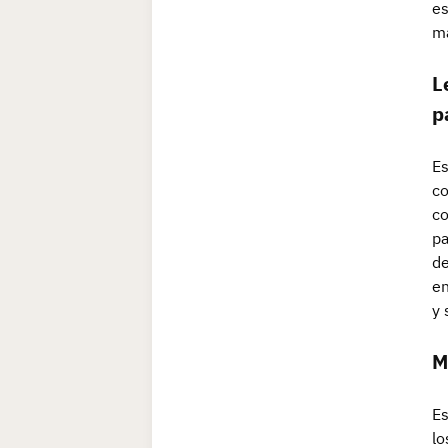
es
má
L
p
Es
co
co
pa
de
en
y 
M
Es
lo