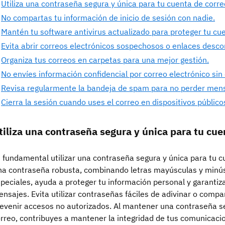
Utiliza una contraseña segura y única para tu cuenta de corre
No compartas tu información de inicio de sesión con nadie.
Mantén tu software antivirus actualizado para proteger tu cu
Evita abrir correos electrónicos sospechosos o enlaces desco
Organiza tus correos en carpetas para una mejor gestión.
No envíes información confidencial por correo electrónico sin c
Revisa regularmente la bandeja de spam para no perder men
Cierra la sesión cuando uses el correo en dispositivos público
tiliza una contraseña segura y única para tu cue
 fundamental utilizar una contraseña segura y única para tu 
a contraseña robusta, combinando letras mayúsculas y minús
peciales, ayuda a proteger tu información personal y garantiza
nsajes. Evita utilizar contraseñas fáciles de adivinar o comp
evenir accesos no autorizados. Al mantener una contraseña se
rreo, contribuyes a mantener la integridad de tus comunicacio