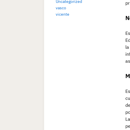
Uncategorized
pr
vasco
vicente
N
Es
Ed
la
in
as
M
Es
cu
de
po
La
pe