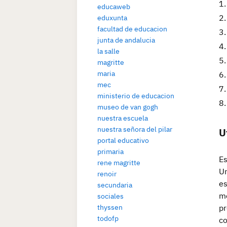
educaweb
eduxunta
facultad de educacion
junta de andalucia
la salle
magritte
maria
mec
ministerio de educacion
museo de van gogh
nuestra escuela
nuestra señora del pilar
U
portal educativo
primaria
Es
rene magritte
Un
renoir
es
secundaria
me
sociales
thyssen
pr
todofp
co