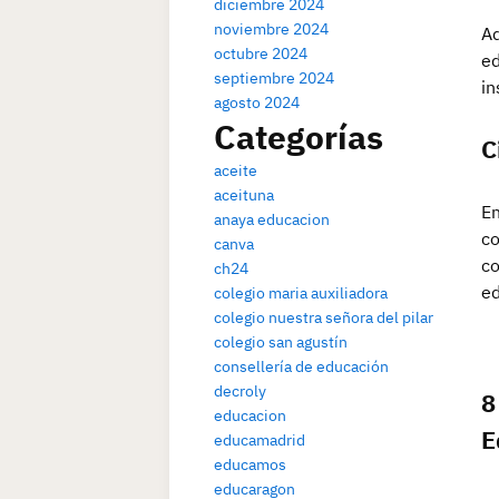
diciembre 2024
noviembre 2024
Ad
octubre 2024
ed
septiembre 2024
in
agosto 2024
Categorías
C
aceite
aceituna
En
anaya educacion
co
canva
co
ch24
ed
colegio maria auxiliadora
colegio nuestra señora del pilar
colegio san agustín
consellería de educación
decroly
8
educacion
E
educamadrid
educamos
educaragon