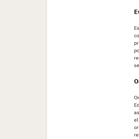
E
Es
co
pr
po
re
se
O
Or
Ed
as
el
or
re