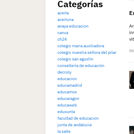
Categorías
E
aceite
aceituna
Ar
anaya educacion
in
canva
vi
ch24
colegio maria auxiliadora
06
colegio nuestra señora del pilar
colegio san agustín
consellería de educación
decroly
educacion
educamadrid
educamos
educaragon
educaweb
eduxunta
facultad de educacion
junta de andalucia
la salle