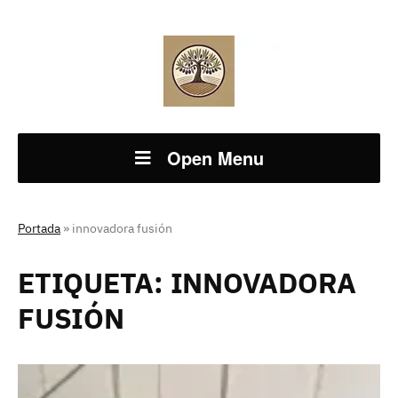
Open Menu
Portada
»
innovadora fusión
ETIQUETA:
INNOVADORA
FUSIÓN