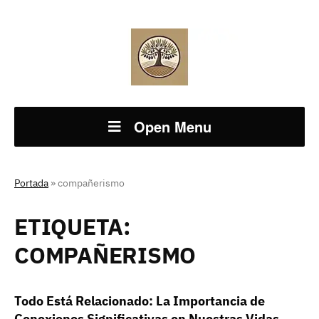
Open Menu
Portada
»
compañerismo
ETIQUETA:
COMPAÑERISMO
Todo Está Relacionado: La Importancia de
Conexiones Significativas en Nuestras Vidas