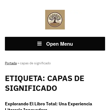
Open Menu
Portada
»
capas de significado
ETIQUETA:
CAPAS DE
SIGNIFICADO
Explorando El Libro Total: Una Experiencia
Literaria Innovadora