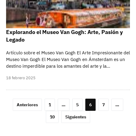
Explorando el Museo Van Gogh: Arte, Pasión y
Legado
Artículo sobre el Museo Van Gogh El Arte Impresionante del
Museo Van Gogh El Museo Van Gogh en Ámsterdam es un
destino imperdible para los amantes del arte y la…
18 febrero 2025
Paginación
Anteriores
1
…
5
6
7
…
de
10
Siguientes
entradas