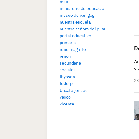
mec
ministerio de educacion
museo de van gogh
nuestra escuela
nuestra señora del pilar
portal educativo
primaria
D
rene magritte
renoir
Ar
secundaria
vi
sociales
thyssen
23
todofp
Uncategorized
vasco
vicente