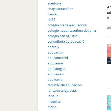
aceituna
Ar
anaya educacion
ed
canva
y
ch24
colegio maria auxiliadora
26
colegio nuestra señora del pilar
colegio san agustín
consellería de educación
decroly
educacion
educamadrid
educamos
educaragon
educaweb
eduxunta
facultad de educacion
junta de andalucia
la salle
magritte
maria